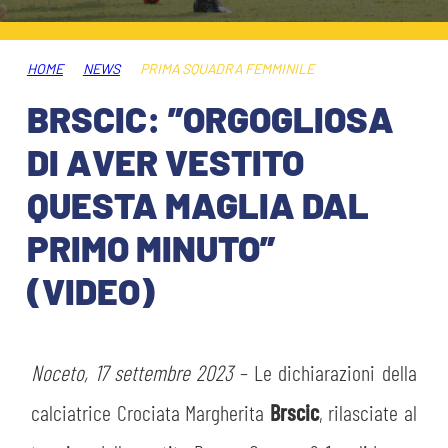
HOSPITALITY
BIGLIETTI
GIOVANILE FEMMINILE
MUSEUM CLUB EXPERIENCE
HOME
NEWS
PRIMA SQUADRA FEMMINILE
ABBONAMENTI
SHOP
BRSCIC: ”ORGOGLIOSA
INFO BIGLIETTI
DI AVER VESTITO
ESPORTS
QUESTA MAGLIA DAL
TARDINI CARD
PRIMO MINUTO”
IL CLUB
INFORMAZIONI ACCREDITI
(VIDEO)
ORGANIGRAMMA
FLASH NEWS
TRASFERTE
STORIA
Noceto, 17 settembre 2023
– Le dichiarazioni della
STADIO TARDINI
TICKET GIFT CARD
MUTTI TRAINING CENTER
calciatrice Crociata Margherita
Brscic
, rilasciate al