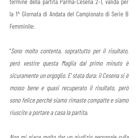
MEDIA
termine della partita Parma-Cesena 2-1, valida per
STORE
la 1^ Giornata di Andata del Campionato di Serie B
CSR
MUSEO
Femminile:
ACADEMY
SLO
''
Sono molto contenta, soprattutto per il risultato,
LAVORA CON NOI
però vestire questa Maglia dal primo minuto è
LEGENDS
sicuramente un orgoglio. E' stata dura: il Cesena si è
INFORMATIVA FINANZIARIA
PARTNER
mosso bene e quasi recuperato il risultato, però
sono felice perché siamo rimaste compatte e siamo
riuscite a portare a casa la partita.
Non mi piace molto dar un giudizio personale sulla