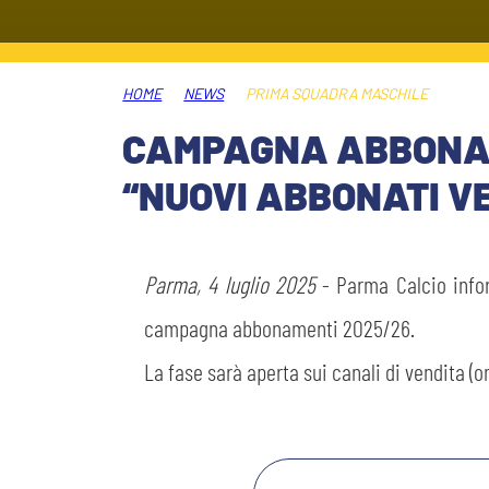
MEDIA
STORE
HOME
NEWS
PRIMA SQUADRA MASCHILE
CSR
MUSEO
CAMPAGNA ABBONAM
“NUOVI ABBONATI V
ACADEMY
SLO
LAVORA CON NOI
LEGENDS
Parma, 4 luglio 2025
- Parma Calcio info
INFORMATIVA FINANZIARIA
campagna abbonamenti 2025/26.
PARTNER
La fase sarà aperta sui canali di vendita (o