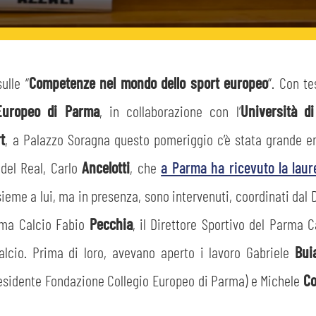
ulle “
Competenze nel mondo dello sport europeo
”. Con te
 Europeo di Parma
, in collaborazione con l’
Università d
t
, a Palazzo Soragna questo pomeriggio c’è stata grande e
 del Real, Carlo
Ancelotti
, che
a Parma ha ricevuto la laur
ieme a lui, ma in presenza, sono intervenuti, coordinati dal D
arma Calcio Fabio
Pecchia
, il Direttore Sportivo del Parma 
calcio. Prima di loro, avevano aperto i lavoro Gabriele
Bu
esidente Fondazione Collegio Europeo di Parma) e Michele
Co