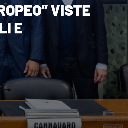
ROPEO” VISTE
I E