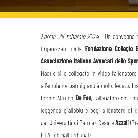
MEDIA
STORE
CSR
MUSEO
Parma, 29 febbraio 2024
- Un convegno s
Organizzato dalla
Fondazione Collegio
ACADEMY
SLO
Associazione Italiana Avvocati dello Spor
Madrid si è collegato in video l’allenatore
LAVORA CON NOI
LEGENDS
all’ambiente parmigiano è molto legato. Ins
INFORMATIVA FINANZIARIA
PARTNER
Parma Alfredo
De Feo
, l’allenatore del P
leggenda gialloblu e oggi allenatore di 
dell’Università di Parma), Cesare
Azzali
(Pr
FIFA Football Tribunal).