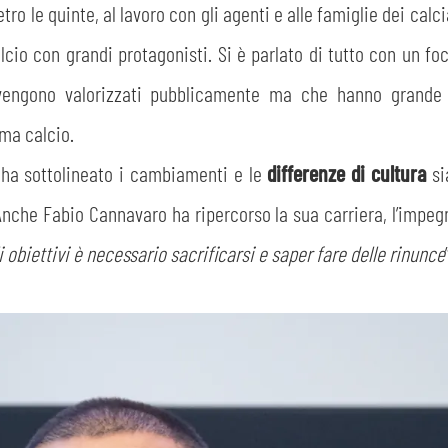
o le quinte, al lavoro con gli agenti e alle famiglie dei calcia
CERCA
cio con grandi protagonisti. Si è parlato di tutto con un fo
 vengono valorizzati pubblicamente ma che hanno grande
ema calcio.
, ha sottolineato i cambiamenti e le
differenze di cultura
si
a. Anche Fabio Cannavaro ha ripercorso la sua carriera, l’imp
sempre abilitati
 obiettivi è necessario sacrificarsi e saper fare delle rinunce
abilitato
ACCETTA E SALVA