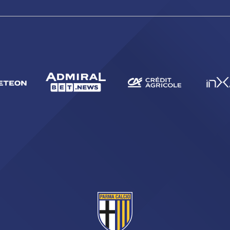
CERCA
sempre abilitati
abilitato
ACCETTA E SALVA