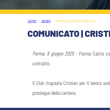
MEDIA
STORE
HOME
NEWS
PRIMA SQUADRA MASCHILE
CSR
MUSEO
COMUNICATO | CRIST
ACADEMY
SLO
Parma, 9 giugno 2025
- Parma Calcio com
LAVORA CON NOI
LEGENDS
contratto.
INFORMATIVA FINANZIARIA
PARTNER
Il Club ringrazia Cristian per il lavoro sv
prosieguo della carriera.