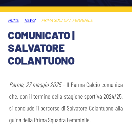
HOSPITALITY
BIGLIETTI
GIOVANILE FEMMINILE
MUSEUM CLUB EXPERIENCE
HOME
NEWS
PRIMA SQUADRA FEMMINILE
ABBONAMENTI
SHOP
COMUNICATO |
INFO BIGLIETTI
SALVATORE
ESPORTS
COLANTUONO
TARDINI CARD
IL CLUB
INFORMAZIONI ACCREDITI
ORGANIGRAMMA
Parma, 27 maggio 2025
– Il Parma Calcio comunica
FLASH NEWS
TRASFERTE
che, con il termine della stagione sportiva 2024/25,
STORIA
si conclude il percorso di Salvatore Colantuono alla
STADIO TARDINI
TICKET GIFT CARD
guida della Prima Squadra Femminile.
MUTTI TRAINING CENTER