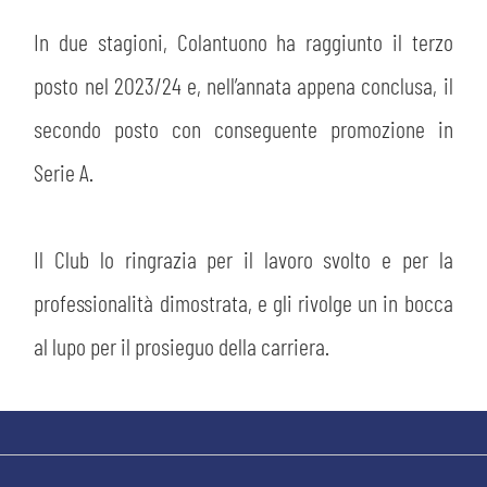
MEDIA
STORE
In due stagioni, Colantuono ha raggiunto il terzo
CSR
posto nel 2023/24 e, nell’annata appena conclusa, il
MUSEO
secondo posto con conseguente promozione in
ACADEMY
SLO
Serie A.
LAVORA CON NOI
LEGENDS
Il Club lo ringrazia per il lavoro svolto e per la
INFORMATIVA FINANZIARIA
PARTNER
professionalità dimostrata, e gli rivolge un in bocca
al lupo per il prosieguo della carriera.