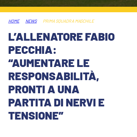
HOSPITALITY
BIGLIETTI
GIOVANILE FEMMINILE
MUSEUM CLUB EXPERIENCE
HOME
NEWS
PRIMA SQUADRA MASCHILE
ABBONAMENTI
SHOP
L’ALLENATORE FABIO
INFO BIGLIETTI
PECCHIA:
ESPORTS
“AUMENTARE LE
TARDINI CARD
RESPONSABILITÀ,
IL CLUB
INFORMAZIONI ACCREDITI
PRONTI A UNA
ORGANIGRAMMA
FLASH NEWS
TRASFERTE
PARTITA DI NERVI E
STORIA
TENSIONE”
STADIO TARDINI
TICKET GIFT CARD
MUTTI TRAINING CENTER