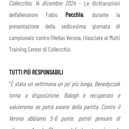
MEDIA
Collecchio, 14 dicembre 2024
– Le dichiarazioni
STORE
dell’allenatore Fabio
Pecchia
, durante la
CSR
MUSEO
presentazione della sedicesima giornata di
campionato contro l’Hellas Verona, rilasciate al Mutti
ACADEMY
SLO
Training Center di Collecchio.
LAVORA CON NOI
LEGENDS
TUTTI PIÙ RESPONSABILI
INFORMATIVA FINANZIARIA
PARTNER
“
È stata un settimana un po’ più lunga, Benedyczak
torna a disposizione, Balogh è recuperato e
valuteremo se potrà essere della partita. Contro il
Verona abbiamo 5-6 punte, potrei pensare di