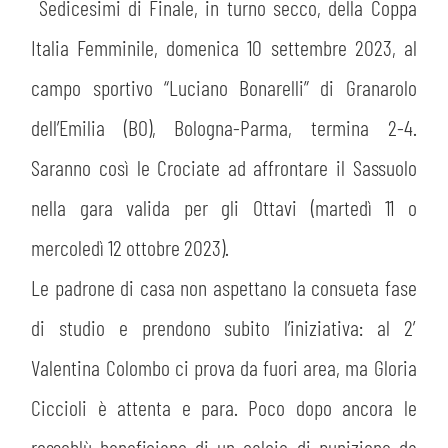
MEDIA
Sedicesimi di Finale, in turno secco, della Coppa
STORE
Italia Femminile, domenica 10 settembre 2023, al
CSR
MUSEO
campo sportivo “Luciano Bonarelli” di Granarolo
dell’Emilia (BO), Bologna-Parma, termina 2-4.
ACADEMY
SLO
Saranno così le Crociate ad affrontare il Sassuolo
LAVORA CON NOI
LEGENDS
nella gara valida per gli Ottavi (martedì 11 o
mercoledì 12 ottobre 2023).
INFORMATIVA FINANZIARIA
PARTNER
Le padrone di casa non aspettano la consueta fase
di studio e prendono subito l’iniziativa: al 2′
Valentina Colombo ci prova da fuori area, ma Gloria
Ciccioli è attenta e para. Poco dopo ancora le
rossoblù beneficiano di un calcio di punizione da