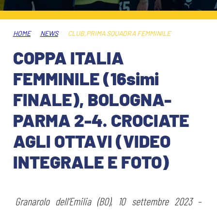
HOSPITALITY
BIGLIETTI
GIOVANILE FEMMINILE
MUSEUM CLUB EXPERIENCE
HOME
NEWS
CLUB
,
PRIMA SQUADRA FEMMINILE
ABBONAMENTI
SHOP
COPPA ITALIA
INFO BIGLIETTI
FEMMINILE (16simi
ESPORTS
FINALE), BOLOGNA-
TARDINI CARD
PARMA 2-4. CROCIATE
IL CLUB
INFORMAZIONI ACCREDITI
AGLI OTTAVI (VIDEO
ORGANIGRAMMA
FLASH NEWS
TRASFERTE
INTEGRALE E FOTO)
STORIA
STADIO TARDINI
TICKET GIFT CARD
MUTTI TRAINING CENTER
Granarolo dell’Emilia (BO), 10 settembre 2023
–