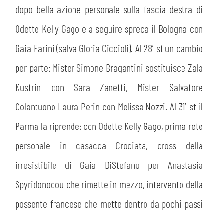
dopo bella azione personale sulla fascia destra di
Odette Kelly Gago e a seguire spreca il Bologna con
Gaia Farini (salva Gloria Ciccioli). Al 28′ st un cambio
sempre abilitati
per parte: Mister Simone Bragantini sostituisce Zala
Kustrin con Sara Zanetti, Mister Salvatore
abilitato
Colantuono Laura Perin con Melissa Nozzi. Al 31′ st il
Parma la riprende: con Odette Kelly Gago, prima rete
ACCETTA E SALVA
personale in casacca Crociata, cross della
irresistibile di Gaia DiStefano per Anastasia
Spyridonodou che rimette in mezzo, intervento della
possente francese che mette dentro da pochi passi