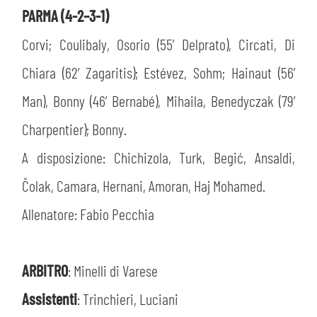
PARMA (4-2–3-1)
Corvi; Coulibaly, Osorio (55’ Delprato), Circati, Di
Chiara (62’ Zagaritis); Estévez, Sohm; Hainaut (56’
Man), Bonny (46’ Bernabé), Mihaila, Benedyczak (79’
Charpentier); Bonny.
A disposizione: Chichizola, Turk, Begić, Ansaldi,
Čolak, Camara, Hernani, Amoran, Haj Mohamed.
Allenatore: Fabio Pecchia
ARBITRO
: Minelli di Varese
Assistenti
: Trinchieri, Luciani
CERCA