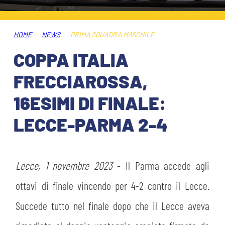
HOSPITALITY
BIGLIETTI
GIOVANILE FEMMINILE
MUSEUM CLUB EXPERIENCE
HOME
NEWS
PRIMA SQUADRA MASCHILE
ABBONAMENTI
SHOP
COPPA ITALIA
INFO BIGLIETTI
FRECCIAROSSA,
ESPORTS
16ESIMI DI FINALE:
TARDINI CARD
LECCE-PARMA 2-4
IL CLUB
INFORMAZIONI ACCREDITI
ORGANIGRAMMA
FLASH NEWS
TRASFERTE
Lecce, 1 novembre 2023
- Il Parma accede agli
STORIA
ottavi di finale vincendo per 4-2 contro il Lecce.
STADIO TARDINI
TICKET GIFT CARD
MUTTI TRAINING CENTER
Succede tutto nel finale dopo che il Lecce aveva