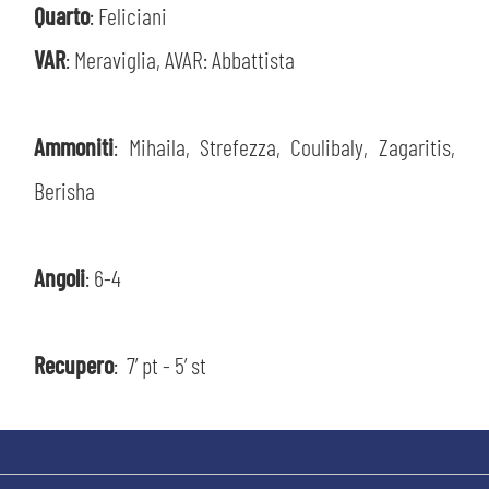
Quarto
: Feliciani
VAR
: Meraviglia, AVAR: Abbattista
Ammoniti
: Mihaila, Strefezza, Coulibaly, Zagaritis,
Berisha
sempre abilitati
Angoli
: 6-4
abilitato
Recupero
: 7’ pt - 5’ st
ACCETTA E SALVA