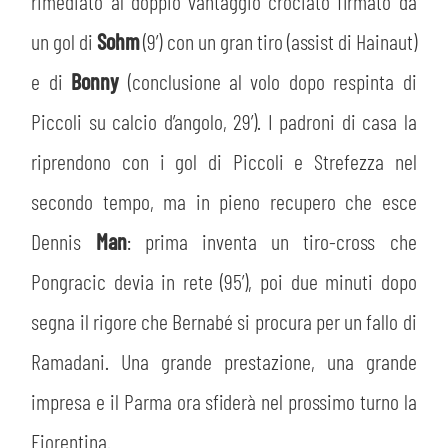
MEDIA
rimediato al doppio vantaggio crociato firmato da
STORE
un gol di
Sohm
(9’) con un gran tiro (assist di Hainaut)
CSR
e di
MUSEO
Bonny
(conclusione al volo dopo respinta di
Piccoli su calcio d’angolo, 29’). I padroni di casa la
ACADEMY
SLO
riprendono con i gol di Piccoli e Strefezza nel
secondo tempo, ma in pieno recupero che esce
LAVORA CON NOI
LEGENDS
Dennis
Man
: prima inventa un tiro-cross che
INFORMATIVA FINANZIARIA
PARTNER
Pongracic devia in rete (95’), poi due minuti dopo
segna il rigore che Bernabé si procura per un fallo di
Ramadani. Una grande prestazione, una grande
impresa e il Parma ora sfiderà nel prossimo turno la
Fiorentina.