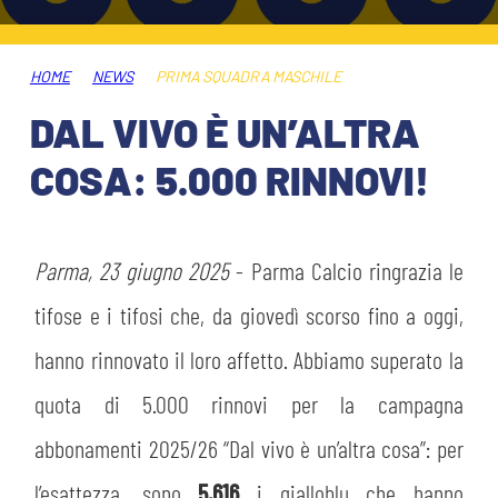
HOSPITALITY
BIGLIETTI
GIOVANILE FEMMINILE
MUSEUM CLUB EXPERIENCE
HOME
NEWS
PRIMA SQUADRA MASCHILE
ABBONAMENTI
SHOP
DAL VIVO È UN’ALTRA
INFO BIGLIETTI
COSA: 5.000 RINNOVI!
ESPORTS
TARDINI CARD
IL CLUB
Parma, 23 giugno 2025
- Parma Calcio ringrazia le
INFORMAZIONI ACCREDITI
tifose e i tifosi che, da giovedì scorso fino a oggi,
ORGANIGRAMMA
FLASH NEWS
TRASFERTE
hanno rinnovato il loro affetto. Abbiamo superato la
STORIA
quota di 5.000 rinnovi per la campagna
STADIO TARDINI
TICKET GIFT CARD
abbonamenti 2025/26 “Dal vivo è un’altra cosa”: per
MUTTI TRAINING CENTER
l’esattezza, sono
5.616
i gialloblu che hanno