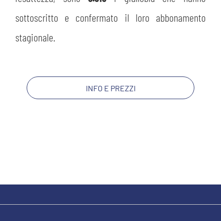
MEDIA
STORE
sottoscritto e confermato il loro abbonamento
CSR
stagionale.
MUSEO
ACADEMY
SLO
INFO E PREZZI
LAVORA CON NOI
LEGENDS
INFORMATIVA FINANZIARIA
PARTNER