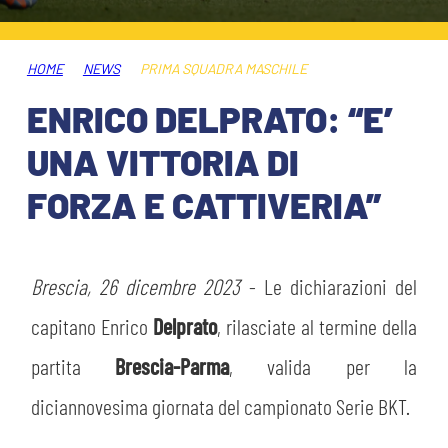
HOSPITALITY
BIGLIETTI
GIOVANILE FEMMINILE
MUSEUM CLUB EXPERIENCE
HOME
NEWS
PRIMA SQUADRA MASCHILE
ABBONAMENTI
SHOP
ENRICO DELPRATO: “E’
INFO BIGLIETTI
UNA VITTORIA DI
ESPORTS
FORZA E CATTIVERIA”
TARDINI CARD
IL CLUB
INFORMAZIONI ACCREDITI
ORGANIGRAMMA
Brescia, 26 dicembre 2023
- Le dichiarazioni del
FLASH NEWS
TRASFERTE
capitano Enrico
Delprato
, rilasciate al termine della
STORIA
partita
Brescia-Parma
, valida per la
STADIO TARDINI
TICKET GIFT CARD
diciannovesima giornata del campionato Serie BKT.
MUTTI TRAINING CENTER