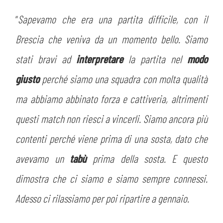
MEDIA
STORE
“
Sapevamo che era una partita difficile, con il
CSR
Brescia che veniva da un momento bello. Siamo
MUSEO
stati bravi ad
interpretare
la partita nel
modo
ACADEMY
SLO
giusto
perché siamo una squadra con molta qualità
ma abbiamo abbinato forza e cattiveria, altrimenti
LAVORA CON NOI
LEGENDS
questi match non riesci a vincerli. Siamo ancora più
INFORMATIVA FINANZIARIA
PARTNER
contenti perché viene prima di una sosta, dato che
avevamo un
tabù
prima della sosta. E questo
dimostra che ci siamo e siamo sempre connessi.
Adesso ci rilassiamo per poi ripartire a gennaio.