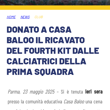
HOSPITALITY
BIGLIETTI
GIOVANILE FEMMINILE
MUSEUM CLUB EXPERIENCE
HOME
NEWS
CLUB
ABBONAMENTI
SHOP
DONATO A CASA
INFO BIGLIETTI
BALOO IL RICAVATO
ESPORTS
DEL FOURTH KIT DALLE
TARDINI CARD
CALCIATRICI DELLA
IL CLUB
INFORMAZIONI ACCREDITI
PRIMA SQUADRA
ORGANIGRAMMA
FLASH NEWS
TRASFERTE
STORIA
Parma, 23 maggio 2025
– Si è tenuta
ieri sera
STADIO TARDINI
TICKET GIFT CARD
MUTTI TRAINING CENTER
presso la comunità educativa
Casa Baloo
una cena