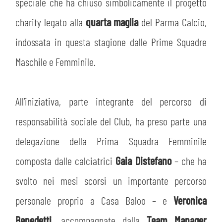
MEDIA
speciale che ha chiuso simbolicamente il progetto
STORE
charity legato alla
quarta maglia
del Parma Calcio,
CSR
MUSEO
indossata in questa stagione dalle Prime Squadre
Maschile e Femminile.
ACADEMY
SLO
LAVORA CON NOI
All’iniziativa, parte integrante del percorso di
LEGENDS
responsabilità sociale del Club, ha preso parte una
INFORMATIVA FINANZIARIA
PARTNER
delegazione della Prima Squadra Femminile
composta dalle calciatrici
Gaia Distefano
– che ha
svolto nei mesi scorsi un importante percorso
personale proprio a Casa Baloo – e
Veronica
Benedetti
, accompagnate dalla
Team Manager