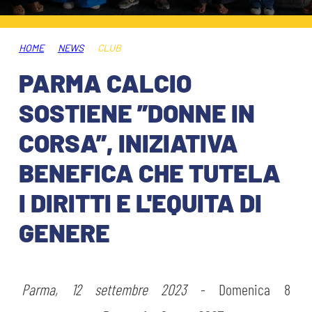
HOSPITALITY
BIGLIETTI
GIOVANILE FEMMINILE
MUSEUM CLUB EXPERIENCE
HOME
NEWS
CLUB
ABBONAMENTI
SHOP
PARMA CALCIO
INFO BIGLIETTI
SOSTIENE ”DONNE IN
ESPORTS
CORSA”, INIZIATIVA
TARDINI CARD
BENEFICA CHE TUTELA
IL CLUB
INFORMAZIONI ACCREDITI
I DIRITTI E L'EQUITA DI
ORGANIGRAMMA
FLASH NEWS
TRASFERTE
GENERE
STORIA
STADIO TARDINI
TICKET GIFT CARD
MUTTI TRAINING CENTER
Parma, 12 settembre 2023
- Domenica 8