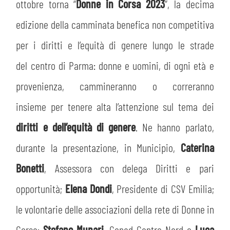
MEDIA
ottobre torna “
Donne in Corsa 2023
”, la decima
STORE
edizione della camminata benefica non competitiva
CSR
MUSEO
per i diritti e l’equità di genere lungo le strade
del centro di Parma: donne e uomini, di ogni età e
ACADEMY
SLO
provenienza, cammineranno o correranno
LAVORA CON NOI
LEGENDS
insieme per tenere alta l’attenzione sul tema dei
diritti e dell’equità di genere
. Ne hanno parlato,
INFORMATIVA FINANZIARIA
PARTNER
durante la presentazione, in Municipio,
Caterina
Bonetti
, Assessora con delega Diritti e pari
opportunità;
Elena Dondi
, Presidente di CSV Emilia;
le volontarie delle associazioni della rete di Donne in
Corsa;
Stefano Munari
, Conad Centro Nord e
Luca