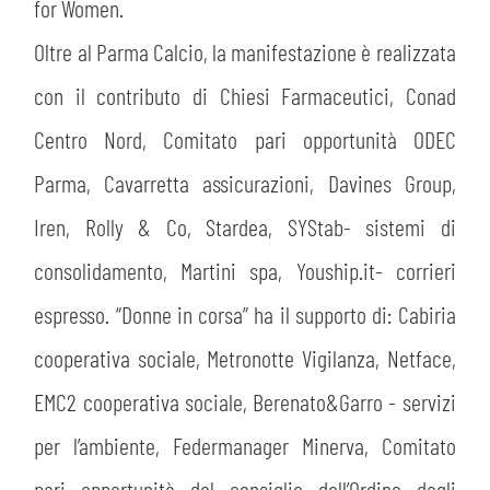
for Women.
Oltre al Parma Calcio, la manifestazione è realizzata
con il contributo di Chiesi Farmaceutici, Conad
sempre abilitati
Centro Nord, Comitato pari opportunità ODEC
abilitato
Parma, Cavarretta assicurazioni, Davines Group,
Iren, Rolly & Co, Stardea, SYStab- sistemi di
ACCETTA E SALVA
consolidamento, Martini spa, Youship.it- corrieri
espresso. “Donne in corsa” ha il supporto di: Cabiria
cooperativa sociale, Metronotte Vigilanza, Netface,
EMC2 cooperativa sociale, Berenato&Garro - servizi
per l’ambiente, Federmanager Minerva, Comitato
pari opportunità del consiglio dell’Ordine degli