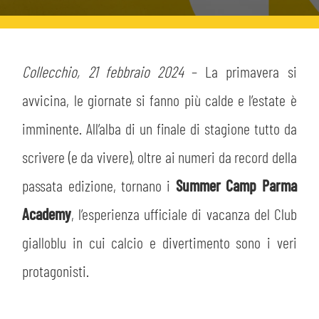
HOSPITALITY
BIGLIETTI
GIOVANILE FEMMINILE
MUSEUM CLUB EXPERIENCE
ABBONAMENTI
Collecchio, 21 febbraio 2024
– La primavera si
SHOP
INFO BIGLIETTI
avvicina, le giornate si fanno più calde e l’estate è
ESPORTS
imminente. All’alba di un finale di stagione tutto da
TARDINI CARD
scrivere (e da vivere), oltre ai numeri da record della
IL CLUB
passata edizione, tornano i
INFORMAZIONI ACCREDITI
Summer Camp Parma
ORGANIGRAMMA
Academy
, l’esperienza ufficiale di vacanza del Club
FLASH NEWS
TRASFERTE
gialloblu in cui calcio e divertimento sono i veri
STORIA
STADIO TARDINI
protagonisti.
TICKET GIFT CARD
MUTTI TRAINING CENTER