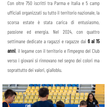
MEDIA
Con oltre 750 iscritti tra Parma e Italia e 5 camp
STORE
ufficiali organizzati su tutto il territorio nazionale, la
CSR
MUSEO
scorsa estate è stata carica di entusiasmo,
passione ed energia. Nel 2024, con quattro
ACADEMY
SLO
settimane dedicate a ragazzi e ragazze dai
6 ai 15
LAVORA CON NOI
LEGENDS
anni
, il legame con il territorio e l’impegno del Club
verso i giovani si rinnovano nel segno dei colori ma
INFORMATIVA FINANZIARIA
PARTNER
soprattutto dei valori, gialloblu.