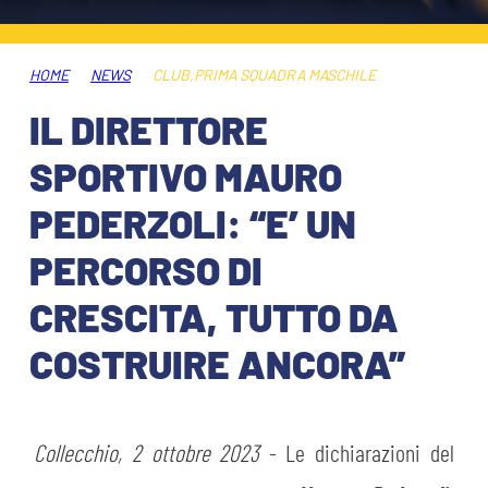
HOSPITALITY
BIGLIETTI
GIOVANILE FEMMINILE
MUSEUM CLUB EXPERIENCE
HOME
NEWS
CLUB
,
PRIMA SQUADRA MASCHILE
ABBONAMENTI
SHOP
IL DIRETTORE
INFO BIGLIETTI
SPORTIVO MAURO
ESPORTS
PEDERZOLI: “E’ UN
TARDINI CARD
PERCORSO DI
IL CLUB
INFORMAZIONI ACCREDITI
CRESCITA, TUTTO DA
ORGANIGRAMMA
FLASH NEWS
TRASFERTE
COSTRUIRE ANCORA”
STORIA
STADIO TARDINI
TICKET GIFT CARD
MUTTI TRAINING CENTER
Collecchio, 2 ottobre 2023
- Le dichiarazioni del