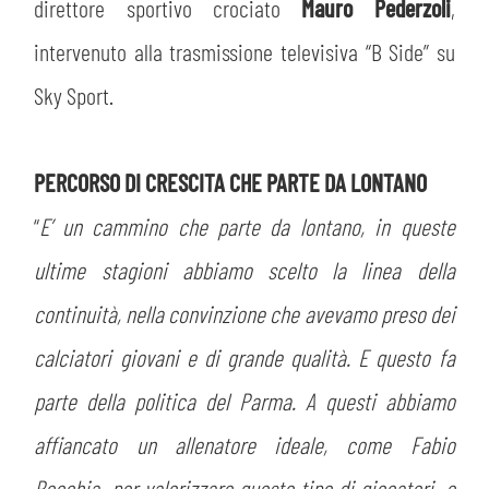
MEDIA
direttore sportivo crociato
Mauro Pederzoli
,
STORE
intervenuto alla trasmissione televisiva “B Side” su
CSR
MUSEO
Sky Sport.
ACADEMY
SLO
PERCORSO DI CRESCITA CHE PARTE DA LONTANO
LAVORA CON NOI
LEGENDS
“
E’ un cammino che parte da lontano, in queste
ultime stagioni abbiamo scelto la linea della
INFORMATIVA FINANZIARIA
PARTNER
continuità, nella convinzione che avevamo preso dei
calciatori giovani e di grande qualità. E questo fa
parte della politica del Parma. A questi abbiamo
affiancato un allenatore ideale, come Fabio
Pecchia, per valorizzare questo tipo di giocatori, e