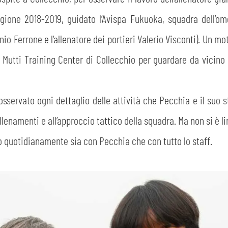
ione 2018-2019, guidato l’Avispa Fukuoka, squadra dell’omo
CERCA
io Ferrone e l’allenatore dei portieri Valerio Visconti). Un mo
 Mutti Training Center di Collecchio per guardare da vicino 
sservato ogni dettaglio delle attività che Pecchia e il suo s
llenamenti e all’approccio tattico della squadra. Ma non si è l
sempre abilitati
o quotidianamente sia con Pecchia che con tutto lo staff.
abilitato
ACCETTA E SALVA