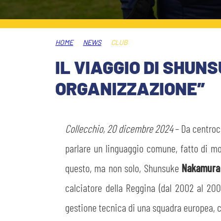
MEDIA
STORE
HOME
NEWS
CLUB
CSR
MUSEO
IL VIAGGIO DI SHU
ORGANIZZAZIONE”
ACADEMY
SLO
LAVORA CON NOI
LEGENDS
Collecchio, 20 dicembre 2024
– Da centroc
INFORMATIVA FINANZIARIA
parlare un linguaggio comune, fatto di mo
PARTNER
questo, ma non solo, Shunsuke
Nakamura
calciatore della Reggina (dal 2002 al 20
gestione tecnica di una squadra europea, con