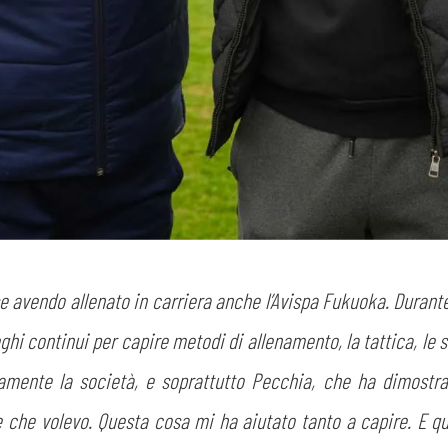
avendo allenato in carriera anche l’Avispa Fukuoka. Durante i
oghi continui per capire metodi di allenamento, la tattica, le s
amente la società, e soprattutto Pecchia, che ha dimostrat
e che volevo. Questa cosa mi ha aiutato tanto a capire. E q