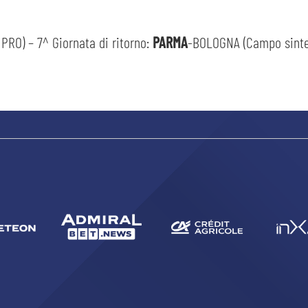
PRO) – 7^ Giornata di ritorno:
PARMA
-BOLOGNA (Campo sintet
sempre abilitati
abilitato
ACCETTA E SALVA