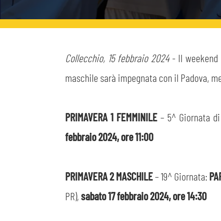
MEDIA
STORE
CSR
MUSEO
Collecchio, 15 febbraio 2024
- Il weekend 
maschile sarà impegnata con il Padova, men
ACADEMY
SLO
PRIMAVERA 1 FEMMINILE
– 5^ Giornata di
LAVORA CON NOI
LEGENDS
febbraio 2024, ore 11:00
INFORMATIVA FINANZIARIA
PARTNER
PRIMAVERA 2 MASCHILE
– 19^ Giornata:
PA
PR),
sabato 17 febbraio 2024, ore 14:30