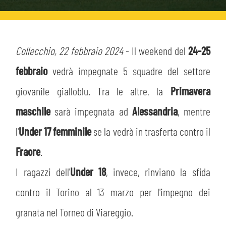
HOSPITALITY
BIGLIETTI
GIOVANILE FEMMINILE
MUSEUM CLUB EXPERIENCE
ABBONAMENTI
Collecchio, 22 febbraio 2024
- Il weekend del
24-25
SHOP
INFO BIGLIETTI
febbraio
vedrà impegnate 5 squadre del settore
ESPORTS
giovanile gialloblu. Tra le altre, la
Primavera
TARDINI CARD
maschile
sarà impegnata ad
Alessandria
, mentre
IL CLUB
l'
Under 17 femminile
INFORMAZIONI ACCREDITI
se la vedrà in trasferta contro il
ORGANIGRAMMA
Fraore
.
FLASH NEWS
TRASFERTE
I ragazzi dell'
Under 18
, invece, rinviano la sfida
STORIA
STADIO TARDINI
contro il Torino al 13 marzo per l'impegno dei
TICKET GIFT CARD
MUTTI TRAINING CENTER
granata nel Torneo di Viareggio.