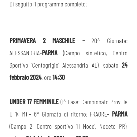
MEDIA
Di seguito il programma completo:
STORE
CSR
MUSEO
PRIMAVERA 2 MASCHILE –
20^ Giornata:
ACADEMY
SLO
ALESSANDRIA-
PARMA
(Campo sintetico, Centro
LAVORA CON NOI
LEGENDS
Sportivo 'Centogrigio' Alessandria AL), sabato
24
febbraio 2024
, ore
14:30
INFORMATIVA FINANZIARIA
PARTNER
UNDER 17 FEMMINILE
(1^ Fase: Campionato Prov. le
U 14 M) - 6^ Giornata di ritorno: FRAORE-
PARMA
(Campo 2, Centro sportivo 'Il Noce', Noceto PR),