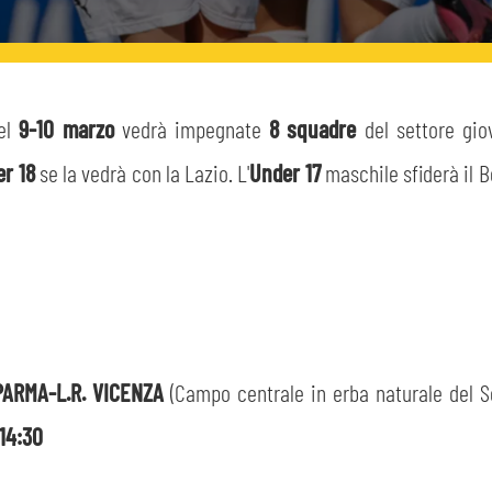
el
9-10 marzo
vedrà impegnate
8 squadre
del settore giov
er 18
se la vedrà con la Lazio. L'
Under 17
maschile sfiderà il B
PARMA-L.R. VICENZA
(Campo centrale in erba naturale del Se
14:30