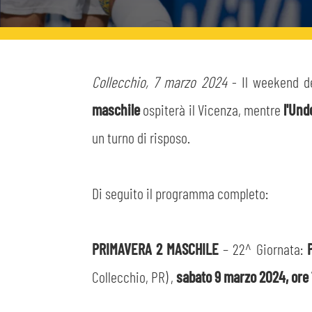
MEDIA
STORE
CSR
MUSEO
Collecchio, 7 marzo 2024
- Il weekend d
maschile
ospiterà il Vicenza, mentre
l'Und
ACADEMY
SLO
un turno di risposo.
LAVORA CON NOI
LEGENDS
Di seguito il programma completo:
INFORMATIVA FINANZIARIA
PARTNER
PRIMAVERA 2 MASCHILE
– 22^ Giornata:
Collecchio, PR) ,
sabato 9 marzo 2024, ore 