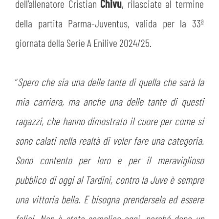
MEDIA
dell’allenatore Cristian
Chivu
, rilasciate al termine
STORE
della partita Parma-Juventus, valida per la 33ª
CSR
MUSEO
giornata della Serie A Enilive 2024/25.
ACADEMY
SLO
“
Spero che sia una delle tante di quella che sarà la
LAVORA CON NOI
LEGENDS
mia carriera, ma anche una delle tante di questi
ragazzi, che hanno dimostrato il cuore per come si
INFORMATIVA FINANZIARIA
PARTNER
sono calati nella realtà di voler fare una categoria.
Sono contento per loro e per il meraviglioso
pubblico di oggi al Tardini, contro la Juve è sempre
una vittoria bella. E bisogna prendersela ed essere
felici. Non è stato semplice oggi, perché dopo un