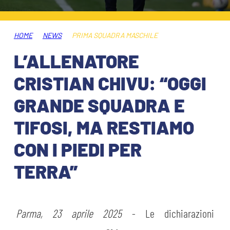
HOSPITALITY
BIGLIETTI
GIOVANILE FEMMINILE
MUSEUM CLUB EXPERIENCE
HOME
NEWS
PRIMA SQUADRA MASCHILE
ABBONAMENTI
SHOP
L’ALLENATORE
INFO BIGLIETTI
CRISTIAN CHIVU: “OGGI
ESPORTS
GRANDE SQUADRA E
TARDINI CARD
TIFOSI, MA RESTIAMO
IL CLUB
INFORMAZIONI ACCREDITI
CON I PIEDI PER
ORGANIGRAMMA
FLASH NEWS
TRASFERTE
TERRA”
STORIA
STADIO TARDINI
TICKET GIFT CARD
MUTTI TRAINING CENTER
Parma, 23 aprile 2025
- Le dichiarazioni