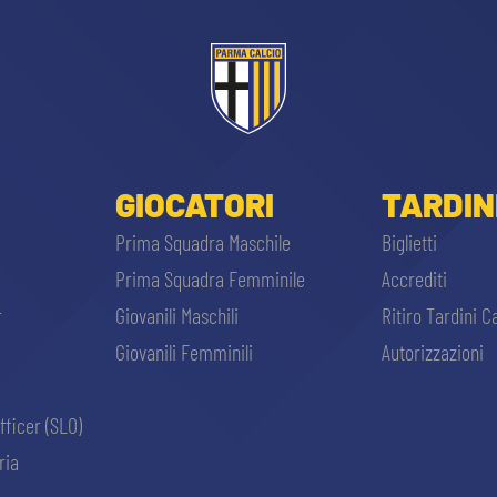
GIOCATORI
TARDIN
Prima Squadra Maschile
Biglietti
Prima Squadra Femminile
Accrediti
r
Giovanili Maschili
Ritiro Tardini C
Giovanili Femminili
Autorizzazioni
fficer (SLO)
ria