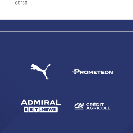
corso.
sempre abilitati
abilitato
ACCETTA E SALVA