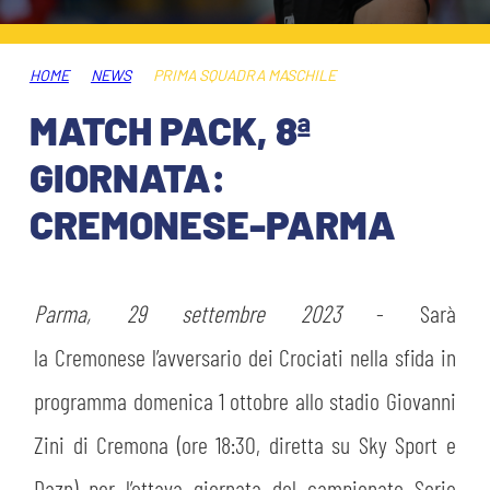
HOSPITALITY
BIGLIETTI
GIOVANILE FEMMINILE
MUSEUM CLUB EXPERIENCE
HOME
NEWS
PRIMA SQUADRA MASCHILE
ABBONAMENTI
SHOP
MATCH PACK, 8ª
INFO BIGLIETTI
GIORNATA:
ESPORTS
CREMONESE-PARMA
TARDINI CARD
IL CLUB
INFORMAZIONI ACCREDITI
ORGANIGRAMMA
Parma, 29 settembre 2023
- Sarà
FLASH NEWS
TRASFERTE
la Cremonese l’avversario dei Crociati nella sfida in
STORIA
programma domenica 1 ottobre allo stadio Giovanni
STADIO TARDINI
TICKET GIFT CARD
Zini di Cremona (ore 18:30, diretta su Sky Sport e
MUTTI TRAINING CENTER
Dazn) per l’ottava giornata del campionato Serie