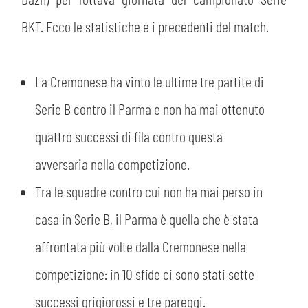
MEDIA
STORE
BKT. Ecco le statistiche e i precedenti del match.
CSR
MUSEO
La Cremonese ha vinto le ultime tre partite di
ACADEMY
SLO
Serie B contro il Parma e non ha mai ottenuto
quattro successi di fila contro questa
LAVORA CON NOI
LEGENDS
avversaria nella competizione.
INFORMATIVA FINANZIARIA
PARTNER
Tra le squadre contro cui non ha mai perso in
casa in Serie B, il Parma è quella che è stata
affrontata più volte dalla Cremonese nella
competizione: in 10 sfide ci sono stati sette
successi grigiorossi e tre pareggi.