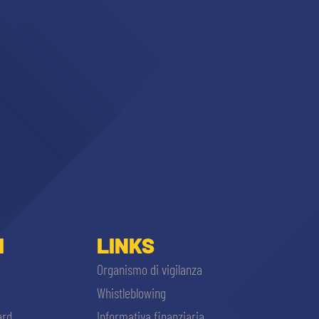
I
LINKS
Organismo di vigilanza
Whistleblowing
ard
Informativa finanziaria