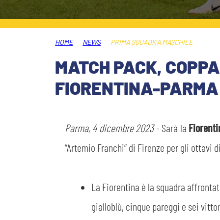
MEDIA
STORE
HOME
NEWS
PRIMA SQUADRA MASCHILE
CSR
MUSEO
MATCH PACK, COPPA 
FIORENTINA-PARMA
ACADEMY
SLO
LAVORA CON NOI
LEGENDS
Parma, 4 dicembre 2023
- Sarà la
Fiorent
INFORMATIVA FINANZIARIA
“Artemio Franchi” di Firenze per gli ottavi d
PARTNER
La Fiorentina è la squadra affrontat
gialloblù, cinque pareggi e sei vittor