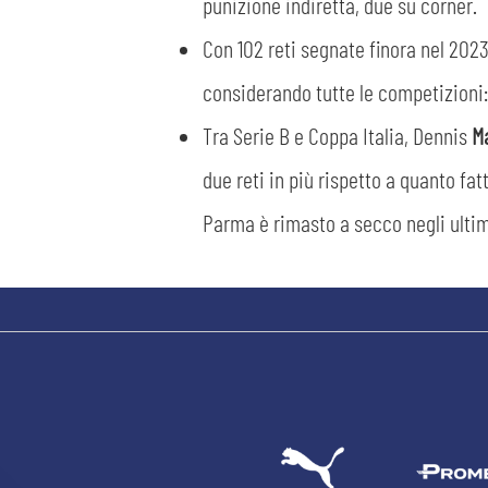
punizione indiretta, due su corner.
Con 102 reti segnate finora nel 2023,
considerando tutte le competizioni:
Tra Serie B e Coppa Italia, Dennis
M
due reti in più rispetto a quanto fat
Parma è rimasto a secco negli ultim