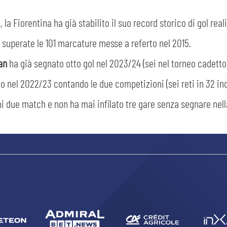
 la Fiorentina ha già stabilito il suo record storico di gol real
 superate le 101 marcature messe a referto nel 2015.
an
ha già segnato otto gol nel 2023/24 (sei nel torneo cadetto
sempre abilitati
to nel 2022/23 contando le due competizioni (sei reti in 32 inco
abilitato
i due match e non ha mai infilato tre gare senza segnare nell
ACCETTA E SALVA