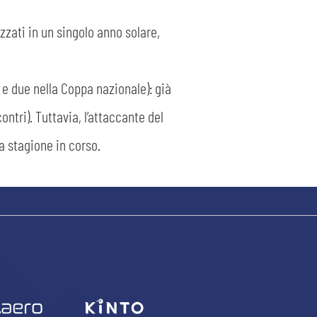
izzati in un singolo anno solare,
 e due nella Coppa nazionale): già
ntri). Tuttavia, l’attaccante del
a stagione in corso.