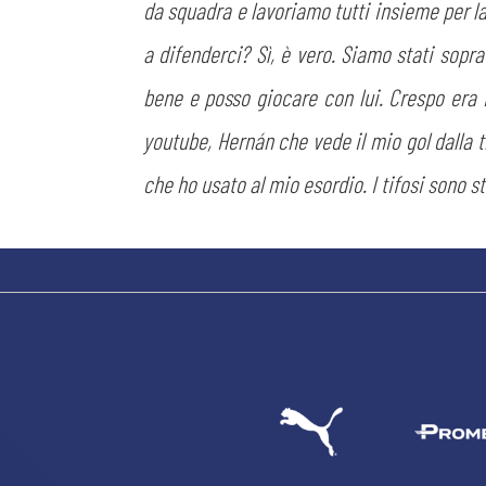
da squadra e lavoriamo tutti insieme per l
a difenderci? Sì, è vero. Siamo stati sopra
bene e posso giocare con lui. Crespo era i
youtube, Hernán che vede il mio gol dalla 
che ho usato al mio esordio. I tifosi sono s