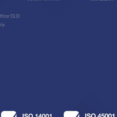
fficer (SLO)
ria