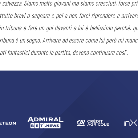
a salvezza. Siamo molto giovani ma siamo cresciuti, forse p
ttutto bravi a segnare e poi a non farci riprendere e arrivare
n tribuna e fare un gol davanti a lui è bellissimo perché, 
tribuna è un sogno. Arrivare ad essere come lui però mi manca
CERCA
tati fantastici durante la partita, devono continuare così
”.
sempre abilitati
abilitato