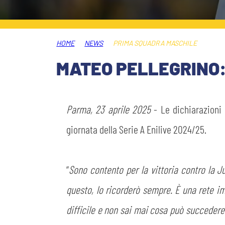
MEDIA
STORE
HOME
NEWS
PRIMA SQUADRA MASCHILE
CSR
MUSEO
MATEO PELLEGRINO:
ACADEMY
SLO
Parma, 23 aprile 2025
- Le dichiarazioni
LAVORA CON NOI
LEGENDS
giornata della Serie A Enilive 2024/25.
INFORMATIVA FINANZIARIA
PARTNER
“
Sono contento per la vittoria contro la 
questo, lo ricorderò sempre. È una rete im
difficile e non sai mai cosa può succeder