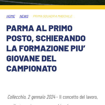
HOSPITALITY
BIGLIETTI
GIOVANILE FEMMINILE
MUSEUM CLUB EXPERIENCE
HOME
NEWS
PRIMA SQUADRA MASCHILE
ABBONAMENTI
SHOP
PARMA AL PRIMO
INFO BIGLIETTI
POSTO, SCHIERANDO
ESPORTS
LA FORMAZIONE PIU’
TARDINI CARD
GIOVANE DEL
IL CLUB
INFORMAZIONI ACCREDITI
CAMPIONATO
ORGANIGRAMMA
FLASH NEWS
TRASFERTE
STORIA
STADIO TARDINI
TICKET GIFT CARD
MUTTI TRAINING CENTER
Collecchio, 2 gennaio 2024
- Il concetto del lavoro,