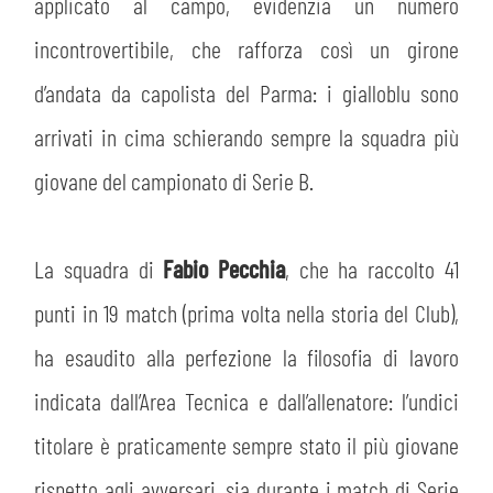
MEDIA
applicato al campo, evidenzia un numero
STORE
incontrovertibile, che rafforza così un girone
CSR
MUSEO
d’andata da capolista del Parma: i gialloblu sono
arrivati in cima schierando sempre la squadra più
ACADEMY
SLO
giovane del campionato di Serie B.
LAVORA CON NOI
LEGENDS
La squadra di
Fabio Pecchia
, che ha raccolto 41
INFORMATIVA FINANZIARIA
PARTNER
punti in 19 match (prima volta nella storia del Club),
ha esaudito alla perfezione la filosofia di lavoro
indicata dall’Area Tecnica e dall’allenatore: l’undici
titolare è praticamente sempre stato il più giovane
rispetto agli avversari, sia durante i match di Serie