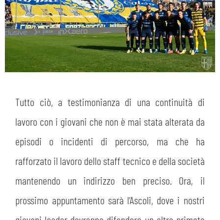
CERCA
Tutto ciò, a testimonianza di una continuità di
sempre abilitati
lavoro con i giovani che non è mai stata alterata da
episodi o incidenti di percorso, ma che ha
abilitato
rafforzato il lavoro dello staff tecnico e della società
ACCETTA E SALVA
mantenendo un indirizzo ben preciso. Ora, il
prossimo appuntamento sarà l’Ascoli, dove i nostri
giovani leader dovranno difendere un altro primato