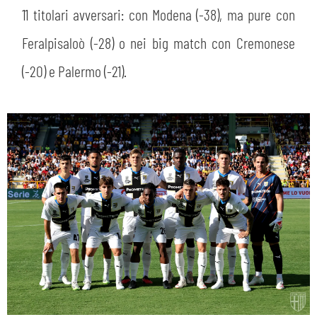
11 titolari avversari: con Modena (-38), ma pure con
Feralpisaloò (-28) o nei big match con Cremonese
(-20) e Palermo (-21).