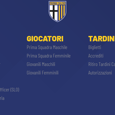
GIOCATORI
TARDIN
Prima Squadra Maschile
Biglietti
Prima Squadra Femminile
Accrediti
r
Giovanili Maschili
Ritiro Tardini C
Giovanili Femminili
Autorizzazioni
fficer (SLO)
ria