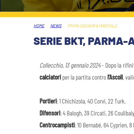
MEDIA
STORE
HOME
NEWS
PRIMA SQUADRA MASCHILE
CSR
MUSEO
SERIE BKT, PARMA-A
ACADEMY
SLO
Collecchio, 13 gennaio 2024
- Dopo la rifin
LAVORA CON NOI
LEGENDS
calciatori
per la partita contro
l’Ascoli
, val
INFORMATIVA FINANZIARIA
PARTNER
Portieri
: 1 Chichizola, 40 Corvi, 22 Turk.
Difensori
: 4 Balogh, 39 Circati, 26 Coulibaly
Centrocampisti
: 10 Bernabé, 64 Cyprien, 8