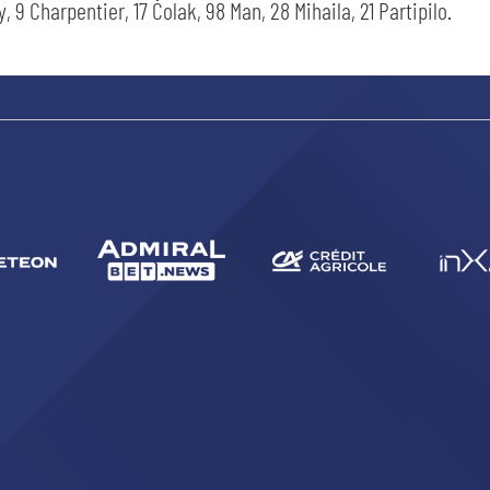
, 9 Charpentier, 17 Čolak, 98 Man, 28 Mihaila, 21 Partipilo.
CERCA
sempre abilitati
abilitato
ACCETTA E SALVA