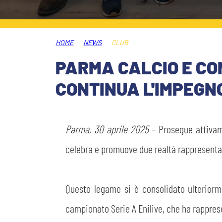
MEDIA
STORE
HOME
NEWS
CLUB
CSR
MUSEO
PARMA CALCIO E CO
CONTINUA L'IMPEGN
ACADEMY
SLO
LAVORA CON NOI
LEGENDS
Parma, 30 aprile 2025
– Prosegue attivam
INFORMATIVA FINANZIARIA
celebra e promuove due realtà rappresentati
PARTNER
Questo legame si è consolidato ulteriorm
campionato Serie A Enilive, che ha rappres