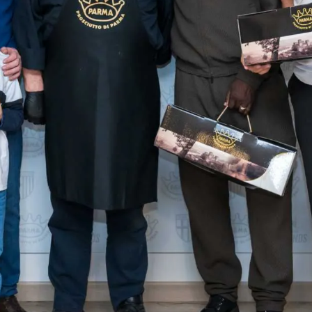
CERCA
sempre abilitati
abilitato
ACCETTA E SALVA