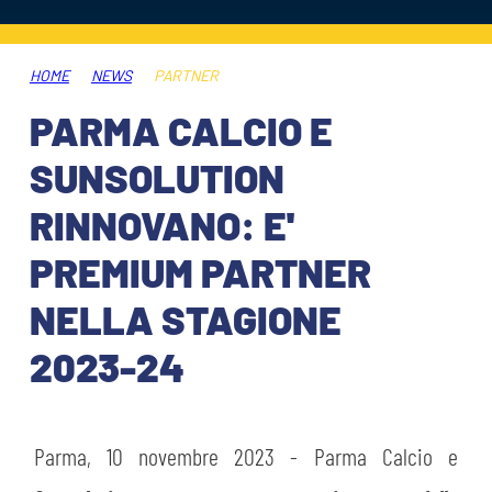
HOSPITALITY
BIGLIETTI
GIOVANILE FEMMINILE
MUSEUM CLUB EXPERIENCE
HOME
NEWS
PARTNER
ABBONAMENTI
SHOP
PARMA CALCIO E
INFO BIGLIETTI
SUNSOLUTION
ESPORTS
RINNOVANO: E'
TARDINI CARD
PREMIUM PARTNER
IL CLUB
INFORMAZIONI ACCREDITI
NELLA STAGIONE
ORGANIGRAMMA
FLASH NEWS
TRASFERTE
2023-24
STORIA
STADIO TARDINI
TICKET GIFT CARD
MUTTI TRAINING CENTER
Parma, 10 novembre 2023 - Parma Calcio e