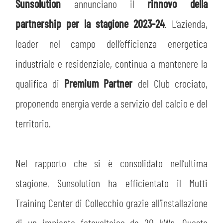
MEDIA
Sunsolution
annunciano il
rinnovo della
STORE
partnership per la stagione 2023-24
. L’azienda,
CSR
MUSEO
leader nel campo dell’efficienza energetica
industriale e residenziale, continua a mantenere la
ACADEMY
SLO
qualifica di
Premium Partner
del Club crociato,
LAVORA CON NOI
LEGENDS
proponendo energia verde a servizio del calcio e del
territorio.
INFORMATIVA FINANZIARIA
PARTNER
Nel rapporto che si è consolidato nell’ultima
stagione, Sunsolution ha efficientato il Mutti
Training Center di Collecchio grazie all’installazione
di un impianto fotovoltaico da 20 kWp. Questo