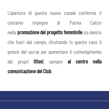
MEDIA
STORE
L’apertura di questo nuovo canale conferma il
CSR
MUSEO
costante impegno di Parma Calcio
nella
promozione del progetto femminile
sia dentro
ACADEMY
SLO
che fuori dal campo, sfruttando in questo caso il
LAVORA CON NOI
LEGENDS
potere dei social per aumentare il coinvolgimento
dei propri
tifosi
, sempre
al centro nella
INFORMATIVA FINANZIARIA
PARTNER
comunicazione del Club
.