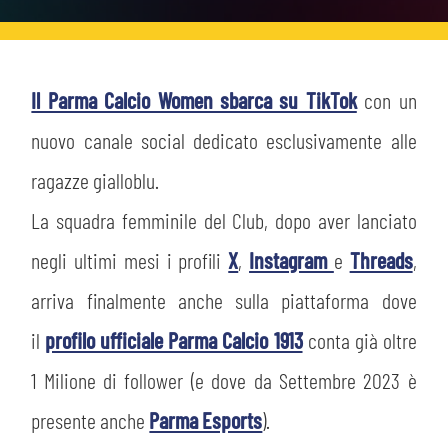
HOSPITALITY
BIGLIETTI
GIOVANILE FEMMINILE
MUSEUM CLUB EXPERIENCE
ABBONAMENTI
Il Parma Calcio Women sbarca su TikTok
con un
SHOP
INFO BIGLIETTI
nuovo canale social dedicato esclusivamente alle
ESPORTS
ragazze gialloblu.
TARDINI CARD
La squadra femminile del Club, dopo aver lanciato
IL CLUB
negli ultimi mesi i profili
INFORMAZIONI ACCREDITI
X
,
Instagram
e
Threads
,
ORGANIGRAMMA
arriva finalmente anche sulla piattaforma dove
FLASH NEWS
TRASFERTE
il
profilo ufficiale Parma Calcio 1913
conta già oltre
STORIA
STADIO TARDINI
1 Milione di follower (e dove da Settembre 2023 è
TICKET GIFT CARD
MUTTI TRAINING CENTER
presente anche
Parma Esports
).