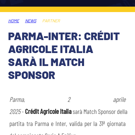
HOSPITALITY
BIGLIETTI
GIOVANILE FEMMINILE
MUSEUM CLUB EXPERIENCE
HOME
NEWS
PARTNER
ABBONAMENTI
SHOP
PARMA-INTER: CRÉDIT
INFO BIGLIETTI
AGRICOLE ITALIA
ESPORTS
SARÀ IL MATCH
TARDINI CARD
SPONSOR
IL CLUB
INFORMAZIONI ACCREDITI
ORGANIGRAMMA
FLASH NEWS
TRASFERTE
Parma, 2 aprile
STORIA
2025
-
Crédit Agricole Italia
sarà Match Sponsor della
STADIO TARDINI
TICKET GIFT CARD
MUTTI TRAINING CENTER
partita tra Parma e Inter, valida per la 31ª giornata