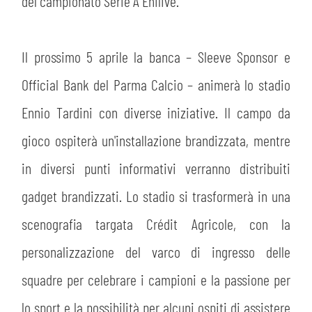
MEDIA
del campionato Serie A Enilive.
STORE
CSR
Il prossimo 5 aprile la banca – Sleeve Sponsor e
MUSEO
Official Bank del Parma Calcio – animerà lo stadio
ACADEMY
SLO
Ennio Tardini con diverse iniziative. Il campo da
gioco ospiterà un'installazione brandizzata, mentre
LAVORA CON NOI
LEGENDS
in diversi punti informativi verranno distribuiti
INFORMATIVA FINANZIARIA
PARTNER
gadget brandizzati. Lo stadio si trasformerà in una
scenografia targata Crédit Agricole, con la
personalizzazione del varco di ingresso delle
squadre per celebrare i campioni e la passione per
lo sport e la possibilità per alcuni ospiti di assistere