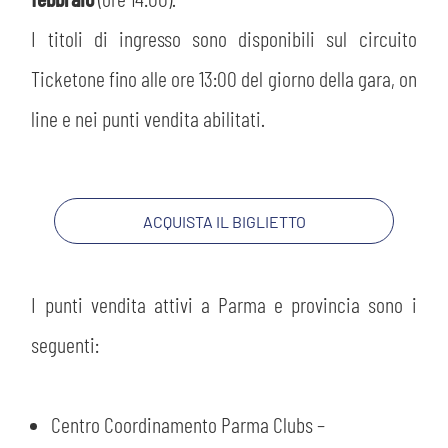
MEDIA
STORE
I titoli di ingresso sono disponibili sul circuito
CSR
Ticketone fino alle ore 13:00 del giorno della gara, on
MUSEO
line e nei punti vendita abilitati.
ACADEMY
SLO
LAVORA CON NOI
LEGENDS
ACQUISTA IL BIGLIETTO
INFORMATIVA FINANZIARIA
PARTNER
I punti vendita attivi a Parma e provincia sono i
seguenti:
Centro Coordinamento Parma Clubs –