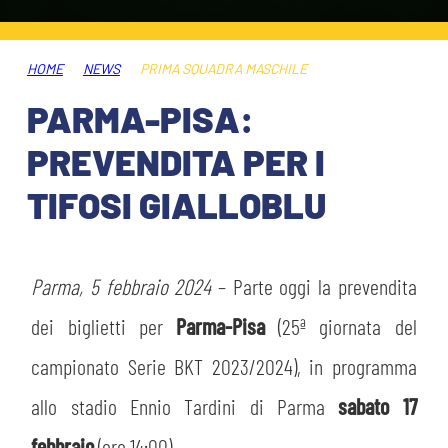
HOSPITALITY
BIGLIETTI
GIOVANILE FEMMINILE
MUSEUM CLUB EXPERIENCE
HOME
NEWS
PRIMA SQUADRA MASCHILE
ABBONAMENTI
SHOP
PARMA-PISA:
INFO BIGLIETTI
PREVENDITA PER I
ESPORTS
TIFOSI GIALLOBLU
TARDINI CARD
IL CLUB
INFORMAZIONI ACCREDITI
ORGANIGRAMMA
Parma, 5 febbraio 2024
– Parte oggi la prevendita
FLASH NEWS
TRASFERTE
dei biglietti per
Parma-Pisa
(25ª giornata del
STORIA
campionato Serie BKT 2023/2024), in programma
STADIO TARDINI
TICKET GIFT CARD
allo stadio Ennio Tardini di Parma
sabato 17
MUTTI TRAINING CENTER
febbraio
(ore 14:00).