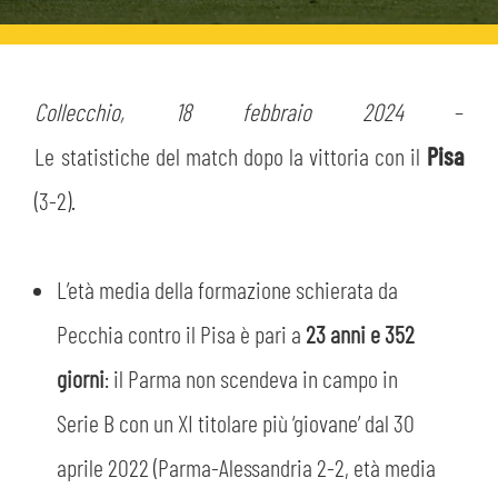
HOSPITALITY
BIGLIETTI
GIOVANILE FEMMINILE
MUSEUM CLUB EXPERIENCE
ABBONAMENTI
Collecchio, 18 febbraio 2024
–
SHOP
INFO BIGLIETTI
Le statistiche del match dopo la vittoria con il
Pisa
ESPORTS
(3-2).
TARDINI CARD
IL CLUB
INFORMAZIONI ACCREDITI
L’età media della formazione schierata da
ORGANIGRAMMA
Pecchia contro il Pisa è pari a
23 anni e 352
FLASH NEWS
TRASFERTE
giorni
: il Parma non scendeva in campo in
STORIA
STADIO TARDINI
Serie B con un XI titolare più ‘giovane’ dal 30
TICKET GIFT CARD
MUTTI TRAINING CENTER
aprile 2022 (Parma-Alessandria 2-2, età media