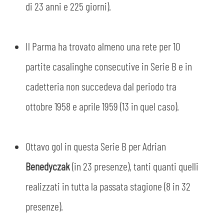
MEDIA
di 23 anni e 225 giorni).
STORE
CSR
MUSEO
Il Parma ha trovato almeno una rete per 10
partite casalinghe consecutive in Serie B e in
ACADEMY
SLO
cadetteria non succedeva dal periodo tra
LAVORA CON NOI
LEGENDS
ottobre 1958 e aprile 1959 (13 in quel caso).
INFORMATIVA FINANZIARIA
PARTNER
Ottavo gol in questa Serie B per Adrian
Benedyczak
(in 23 presenze), tanti quanti quelli
realizzati in tutta la passata stagione (8 in 32
presenze).