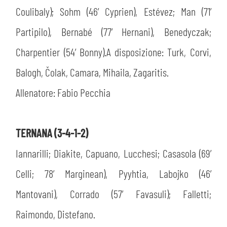
Coulibaly); Sohm (46’ Cyprien), Estévez; Man (71’
Partipilo), Bernabé (77’ Hernani), Benedyczak;
Charpentier (54’ Bonny).A disposizione: Turk, Corvi,
Balogh, Čolak, Camara, Mihaila, Zagaritis.
Allenatore: Fabio Pecchia
TERNANA (3-4-1-2)
Iannarilli; Diakite, Capuano, Lucchesi; Casasola (69’
Celli; 78’ Marginean), Pyyhtia, Labojko (46’
Mantovani), Corrado (57’ Favasuli); Falletti;
Raimondo, Distefano.