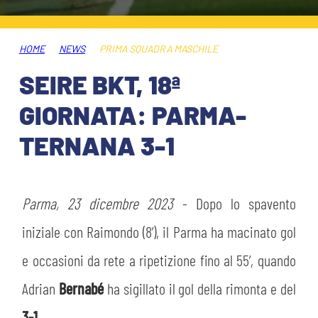
HOSPITALITY
BIGLIETTI
GIOVANILE FEMMINILE
MUSEUM CLUB EXPERIENCE
HOME
NEWS
PRIMA SQUADRA MASCHILE
ABBONAMENTI
SHOP
SEIRE BKT, 18ª
INFO BIGLIETTI
GIORNATA: PARMA-
ESPORTS
TERNANA 3-1
TARDINI CARD
IL CLUB
INFORMAZIONI ACCREDITI
ORGANIGRAMMA
Parma, 23 dicembre 2023
- Dopo lo spavento
FLASH NEWS
TRASFERTE
iniziale con Raimondo (8’), il Parma ha macinato gol
STORIA
e occasioni da rete a ripetizione fino al 55’, quando
STADIO TARDINI
TICKET GIFT CARD
Adrian
Bernabé
ha sigillato il gol della rimonta e del
MUTTI TRAINING CENTER
3-1
.