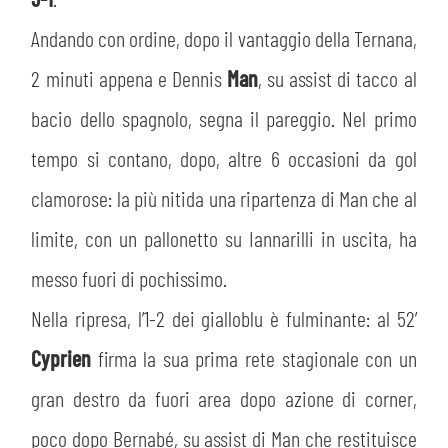
MEDIA
STORE
Andando con ordine, dopo il vantaggio della Ternana,
CSR
2 minuti appena e Dennis
Man
, su assist di tacco al
MUSEO
bacio dello spagnolo, segna il pareggio. Nel primo
ACADEMY
SLO
tempo si contano, dopo, altre 6 occasioni da gol
clamorose: la più nitida una ripartenza di Man che al
LAVORA CON NOI
LEGENDS
limite, con un pallonetto su Iannarilli in uscita, ha
INFORMATIVA FINANZIARIA
PARTNER
messo fuori di pochissimo.
Nella ripresa, l’1-2 dei gialloblu è fulminante: al 52’
Cyprien
firma la sua prima rete stagionale con un
gran destro da fuori area dopo azione di corner,
poco dopo Bernabé, su assist di Man che restituisce