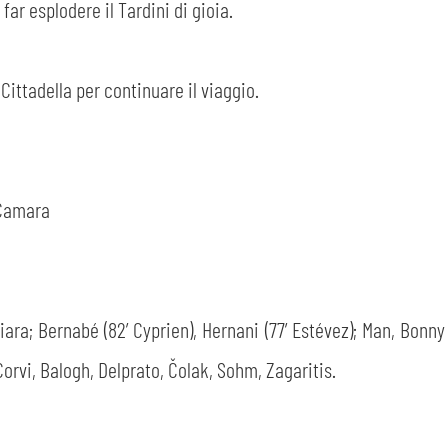
 far esplodere il Tardini di gioia.
 Cittadella per continuare il viaggio.
’ Camara
hiara; Bernabé (82’ Cyprien), Hernani (77’ Estévez); Man, Bonn
 Corvi, Balogh, Delprato, Čolak, Sohm, Zagaritis.