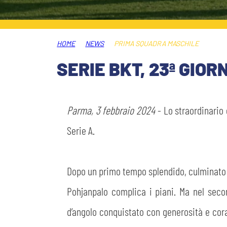
MEDIA
STORE
HOME
NEWS
PRIMA SQUADRA MASCHILE
CSR
MUSEO
SERIE BKT, 23ª GIO
ACADEMY
SLO
Parma, 3 febbraio 2024
- Lo straordinario
LAVORA CON NOI
LEGENDS
Serie A.
INFORMATIVA FINANZIARIA
PARTNER
Dopo un primo tempo splendido, culminato 
Pohjanpalo complica i piani. Ma nel seco
d’angolo conquistato con generosità e cor