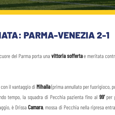
RNATA: PARMA-VENEZIA 2-1
 cuore del Parma porta una
vittoria sofferta
e meritata contro
con il vantaggio di
Mihaila
(prima annullato per fuorigioco, po
ndo tempo, la squadra di Pecchia pazienta fino al
99’
per p
aggio, è Drissa
Camara
, mossa di Pecchia nella ripresa entr