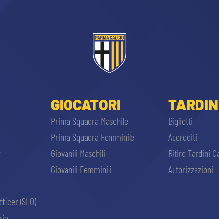
GIOCATORI
TARDIN
Prima Squadra Maschile
Biglietti
Prima Squadra Femminile
Accrediti
r
Giovanili Maschili
Ritiro Tardini C
Giovanili Femminili
Autorizzazioni
fficer (SLO)
ria