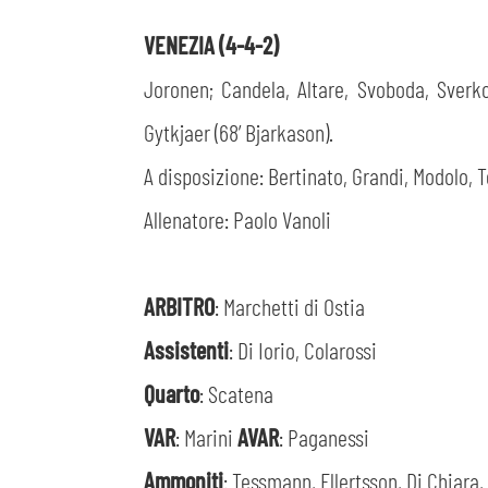
VENEZIA (4-4-2)
Joronen; Candela, Altare, Svoboda, Sverko (
Gytkjaer (68’ Bjarkason).
A disposizione: Bertinato, Grandi, Modolo, 
Allenatore: Paolo Vanoli
ARBITRO
: Marchetti di Ostia
Assistenti
: Di Iorio, Colarossi
Quarto
: Scatena
VAR
: Marini
AVAR
: Paganessi
Ammoniti
: Tessmann, Ellertsson, Di Chiara