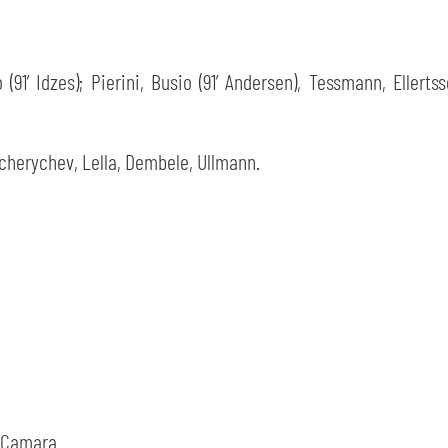
91’ Idzes); Pierini, Busio (91’ Andersen), Tessmann, Ellertss
CERCA
Tcherychev, Lella, Dembele, Ullmann.
sempre abilitati
abilitato
ACCETTA E SALVA
, Camara