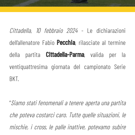
HOSPITALITY
BIGLIETTI
GIOVANILE FEMMINILE
MUSEUM CLUB EXPERIENCE
ABBONAMENTI
Cittadella, 10 febbraio 2024
- Le dichiarazioni
SHOP
INFO BIGLIETTI
dell’allenatore Fabio
Pecchia
, rilasciate al termine
ESPORTS
della partita
Cittadella-Parma
, valida per la
TARDINI CARD
ventiquattresima giornata del campionato Serie
IL CLUB
BKT.
INFORMAZIONI ACCREDITI
ORGANIGRAMMA
FLASH NEWS
TRASFERTE
“
Siamo stati fenomenali a tenere aperta una partita
STORIA
STADIO TARDINI
che poteva costarci caro. Tutte quelle situazioni, le
TICKET GIFT CARD
MUTTI TRAINING CENTER
mischie, i cross, le palle inattive, potevamo subire