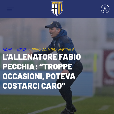
HOME
NEWS
PRIMA SQUADRA MASCHILE
NEWS
L’ALLENATORE FABIO
PECCHIA: “TROPPE
SQUADRE
OCCASIONI, POTEVA
PRIMA SQUADRA MASCHILE
COSTARCI CARO”
STAGIONE
PRIMA SQUADRA FEMMINILE
MASCHILE
HOSPITALITY
GIOVANILE MASCHILE
FEMMINILE