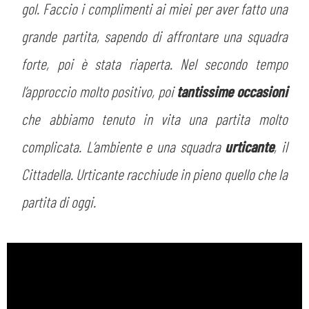
MEDIA
gol. Faccio i complimenti ai miei per aver fatto una
STORE
grande partita, sapendo di affrontare una squadra
CSR
MUSEO
forte, poi è stata riaperta. Nel secondo tempo
l’approccio molto positivo, poi
tantissime occasioni
ACADEMY
SLO
che abbiamo tenuto in vita una partita molto
LAVORA CON NOI
LEGENDS
complicata. L’ambiente e una squadra
urticante
, il
Cittadella. Urticante racchiude in pieno quello che la
INFORMATIVA FINANZIARIA
PARTNER
partita di oggi.