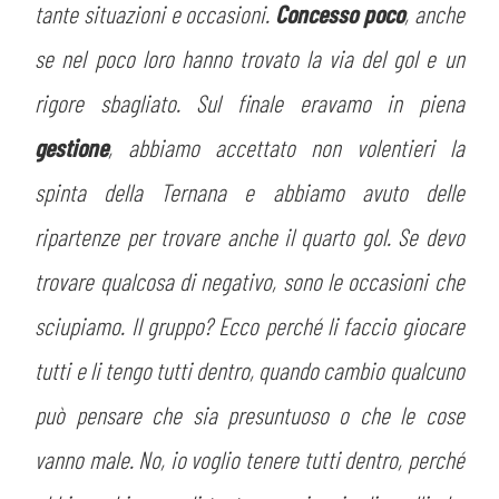
MEDIA
tante situazioni e occasioni.
Concesso poco
, anche
STORE
se nel poco loro hanno trovato la via del gol e un
CSR
MUSEO
rigore sbagliato. Sul finale eravamo in piena
gestione
, abbiamo accettato non volentieri la
ACADEMY
SLO
spinta della Ternana e abbiamo avuto delle
LAVORA CON NOI
LEGENDS
ripartenze per trovare anche il quarto gol. Se devo
trovare qualcosa di negativo, sono le occasioni che
INFORMATIVA FINANZIARIA
PARTNER
sciupiamo. Il gruppo? Ecco perché li faccio giocare
tutti e li tengo tutti dentro, quando cambio qualcuno
può pensare che sia presuntuoso o che le cose
vanno male. No, io voglio tenere tutti dentro, perché