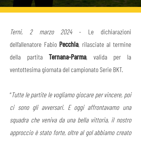
HOSPITALITY
BIGLIETTI
GIOVANILE FEMMINILE
MUSEUM CLUB EXPERIENCE
ABBONAMENTI
Terni, 2 marzo 2024
- Le dichiarazioni
SHOP
INFO BIGLIETTI
dell’allenatore Fabio
Pecchia
, rilasciate al termine
ESPORTS
della partita
Ternana-Parma
, valida per la
TARDINI CARD
ventottesima giornata del campionato Serie BKT.
IL CLUB
INFORMAZIONI ACCREDITI
ORGANIGRAMMA
“
Tutte le partite le vogliamo giocare per vincere, poi
FLASH NEWS
TRASFERTE
ci sono gli avversari. E oggi affrontavamo una
STORIA
STADIO TARDINI
squadra che veniva da una bella vittoria, il nostro
TICKET GIFT CARD
MUTTI TRAINING CENTER
approccio è stato forte, oltre al gol abbiamo creato