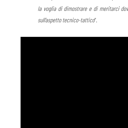
la voglia di dimostrare e di meritarci d
sull’aspetto tecnico-tattico
”.