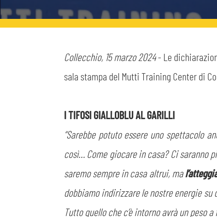
MEDIA
STORE
CSR
MUSEO
Collecchio, 15 marzo 2024
- Le dichiarazion
sala stampa del Mutti Training Center di Co
ACADEMY
SLO
I TIFOSI GIALLOBLU AL GARILLI
LAVORA CON NOI
LEGENDS
“Sarebbe potuto essere uno spettacolo anc
INFORMATIVA FINANZIARIA
PARTNER
così… Come giocare in casa? Ci saranno più t
saremo sempre in casa altrui, ma
l’atteggi
dobbiamo indirizzare le nostre energie su do
Tutto quello che c’è intorno avrà un peso a 