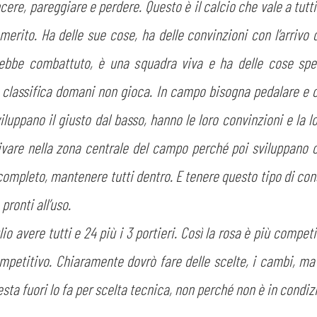
ere, pareggiare e perdere. Questo è il calcio che vale a tutti i
CERCA
merito. Ha delle sue cose, ha delle convinzioni con l’arrivo
ebbe combattuto, è una squadra viva e ha delle cose spec
a classifica domani non gioca. In campo bisogna pedalare e c
luppano il giusto dal basso, hanno le loro convinzioni e la 
ivare nella zona centrale del campo perché poi sviluppano c
completo, mantenere tutti dentro. E tenere questo tipo di co
sempre abilitati
pronti all’uso.
abilitato
glio avere tutti e 24 più i 3 portieri. Così la rosa è più comp
mpetitivo. Chiaramente dovrò fare delle scelte, i cambi, ma l
ACCETTA E SALVA
 resta fuori lo fa per scelta tecnica, non perché non è in condi