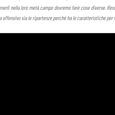
tenerli nella loro metà campo dovremo fare cose diverse. Res
ra offensivo sia le ripartenze perché ha le caratteristiche per 