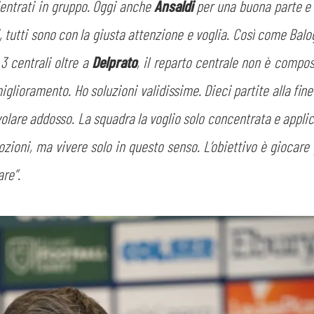
rientrati in gruppo. Oggi anche
Ansaldi
per una buona parte 
CERCA
, tutti sono con la giusta attenzione e voglia. Così come Balo
3 centrali oltre a
Delprato
, il reparto centrale non è compo
iglioramento. Ho soluzioni validissime. Dieci partite alla fine
civolare addosso. La squadra la voglio solo concentrata e appli
emozioni, ma vivere solo in questo senso. L’obiettivo è giocare
are”.
sempre abilitati
abilitato
ACCETTA E SALVA