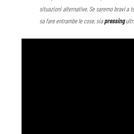
situazioni alternative. Se saremo bravi a 
sa fare entrambe le cose, sia
pressing
ult