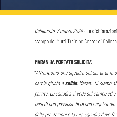
MEDIA
STORE
CSR
MUSEO
Collecchio, 7 marzo 2024
- Le dichiarazioni
stampa del Mutti Training Center di Collecc
ACADEMY
SLO
MARAN HA PORTATO SOLIDITA’
LAVORA CON NOI
LEGENDS
“
Affrontiamo una squadra solida, al di là de
INFORMATIVA FINANZIARIA
PARTNER
parola giusta è
solida
. Maran? Ci siamo af
partite. La squadra si vede sul campo ed è 
fase di non possesso la fa con cognizione. M
delle prestazioni e la mia squadra deve far