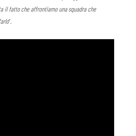
ta il fatto che affrontiamo una squadra che
farlo
”.