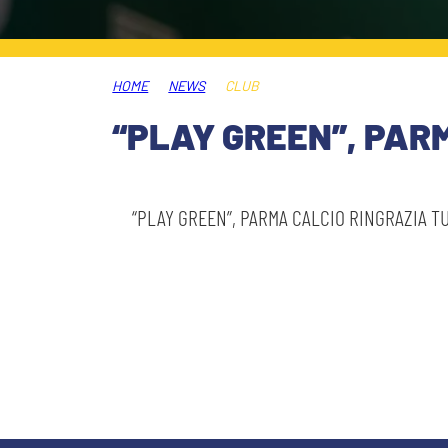
MEDIA
STORE
HOME
NEWS
CLUB
CSR
MUSEO
“PLAY GREEN”, PARM
ACADEMY
SLO
“PLAY GREEN”, PARMA CALCIO RINGRAZIA TUT
LAVORA CON NOI
LEGENDS
INFORMATIVA FINANZIARIA
PARTNER