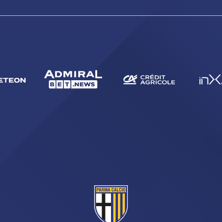
CERCA
sempre abilitati
abilitato
ACCETTA E SALVA