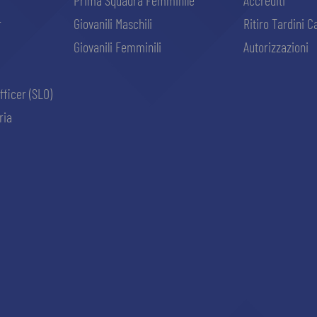
Prima Squadra Femminile
Accrediti
r
Giovanili Maschili
Ritiro Tardini C
Giovanili Femminili
Autorizzazioni
fficer (SLO)
ria