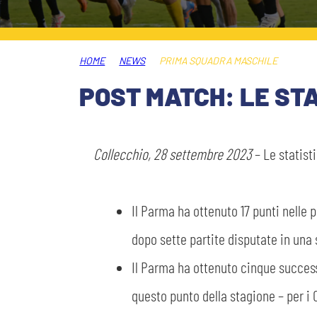
MEDIA
STORE
HOME
NEWS
PRIMA SQUADRA MASCHILE
CSR
MUSEO
POST MATCH: LE STA
ACADEMY
SLO
Collecchio, 28 settembre 2023
– Le statisti
LAVORA CON NOI
LEGENDS
Il Parma ha ottenuto 17 punti nelle 
INFORMATIVA FINANZIARIA
PARTNER
dopo sette partite disputate in una
Il Parma ha ottenuto cinque success
questo punto della stagione – per i 