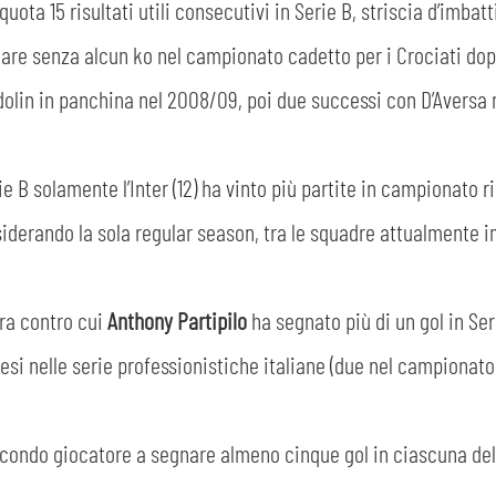
quota 15 risultati utili consecutivi in Serie B, striscia d’imbat
re senza alcun ko nel campionato cadetto per i Crociati dopo 
dolin in panchina nel 2008/09, poi due successi con D’Aversa 
ie B solamente l’Inter (12) ha vinto più partite in campionato ri
siderando la sola regular season, tra le squadre attualmente 
dra contro cui
Anthony Partipilo
ha segnato più di un gol in Seri
liesi nelle serie professionistiche italiane (due nel campionat
CERCA
econdo giocatore a segnare almeno cinque gol in ciascuna delle