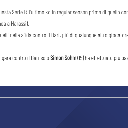
questa Serie B: l’ultimo ko in regular season prima di quello con
oa a Marassi).
uelli nella sfida contro il Bari, più di qualunque altro giocato
sempre abilitati
 gara contro il Bari solo
Simon Sohm
(15) ha effettuato più p
abilitato
ACCETTA E SALVA