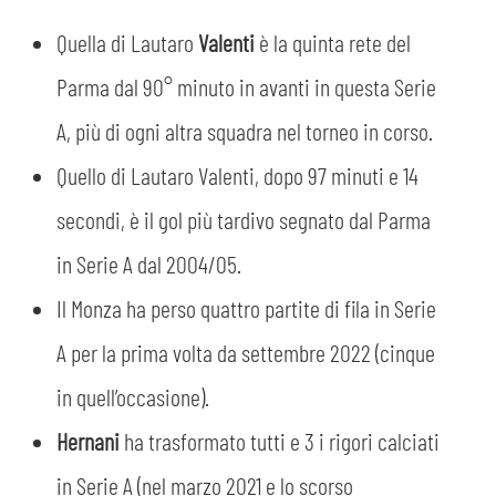
MEDIA
STORE
Quella di Lautaro
Valenti
è la quinta rete del
CSR
Parma dal 90° minuto in avanti in questa Serie
MUSEO
A, più di ogni altra squadra nel torneo in corso.
ACADEMY
SLO
Quello di Lautaro Valenti, dopo 97 minuti e 14
secondi, è il gol più tardivo segnato dal Parma
LAVORA CON NOI
LEGENDS
in Serie A dal 2004/05.
INFORMATIVA FINANZIARIA
PARTNER
Il Monza ha perso quattro partite di fila in Serie
A per la prima volta da settembre 2022 (cinque
in quell’occasione).
Hernani
ha trasformato tutti e 3 i rigori calciati
in Serie A (nel marzo 2021 e lo scorso