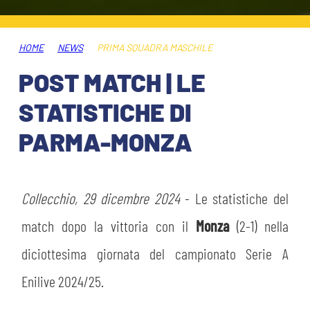
HOSPITALITY
BIGLIETTI
GIOVANILE FEMMINILE
MUSEUM CLUB EXPERIENCE
HOME
NEWS
PRIMA SQUADRA MASCHILE
ABBONAMENTI
SHOP
POST MATCH | LE
INFO BIGLIETTI
STATISTICHE DI
ESPORTS
PARMA-MONZA
TARDINI CARD
IL CLUB
INFORMAZIONI ACCREDITI
ORGANIGRAMMA
Collecchio, 29 dicembre 2024
- Le statistiche del
FLASH NEWS
TRASFERTE
match dopo la vittoria con il
Monza
(2-1) nella
STORIA
diciottesima giornata del campionato Serie A
STADIO TARDINI
TICKET GIFT CARD
Enilive 2024/25.
MUTTI TRAINING CENTER