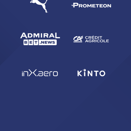
CERCA
sempre abilitati
abilitato