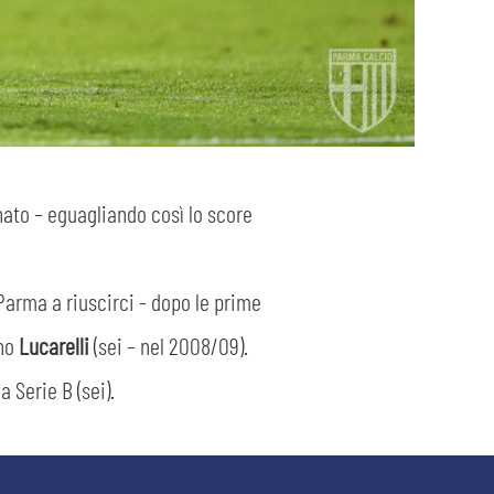
nato – eguagliando così lo score
 Parma a riuscirci - dopo le prime
ano
Lucarelli
(sei – nel 2008/09).
 Serie B (sei).