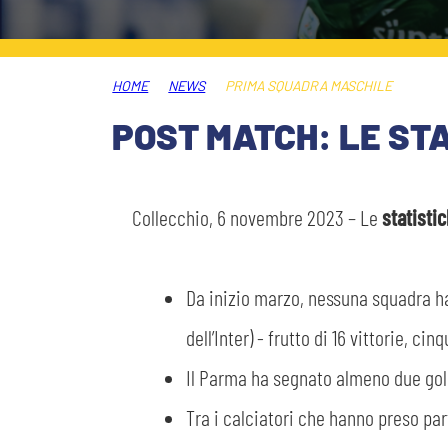
MEDIA
STORE
HOME
NEWS
PRIMA SQUADRA MASCHILE
CSR
MUSEO
POST MATCH: LE ST
ACADEMY
SLO
Collecchio, 6 novembre 2023 – Le
statisti
LAVORA CON NOI
LEGENDS
Da inizio marzo, nessuna squadra ha
INFORMATIVA FINANZIARIA
PARTNER
dell’Inter) - frutto di 16 vittorie, 
Il Parma ha segnato almeno due gol i
Tra i calciatori che hanno preso par