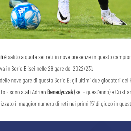
abilitato
ACCETTA E SALVA
an
è salito a quota sei reti in nove presenze in questo campio
va in Serie B (sei nelle 28 gare del 2022/23).
delle nove gare di questa Serie B: gli ultimi due giocatori del
to - sono stati Adrian
Benedyczak
(sei - quest’anno) e Cristi
zzato il maggior numero di reti nei primi 15’ di gioco in questa