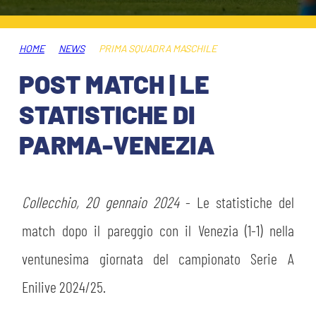
HOSPITALITY
BIGLIETTI
GIOVANILE FEMMINILE
MUSEUM CLUB EXPERIENCE
HOME
NEWS
PRIMA SQUADRA MASCHILE
ABBONAMENTI
SHOP
POST MATCH | LE
INFO BIGLIETTI
STATISTICHE DI
ESPORTS
PARMA-VENEZIA
TARDINI CARD
IL CLUB
INFORMAZIONI ACCREDITI
ORGANIGRAMMA
Collecchio, 20 gennaio 2024
- Le statistiche del
FLASH NEWS
TRASFERTE
match dopo il pareggio con il Venezia (1-1) nella
STORIA
ventunesima giornata del campionato Serie A
STADIO TARDINI
TICKET GIFT CARD
Enilive 2024/25.
MUTTI TRAINING CENTER