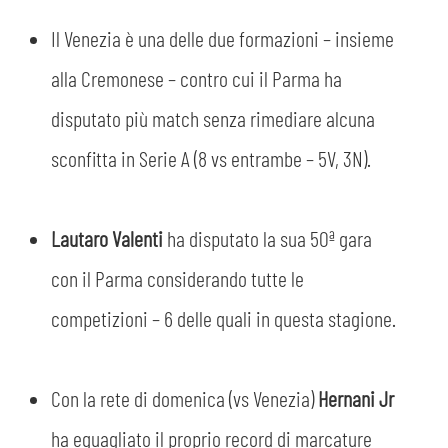
MEDIA
STORE
Il Venezia è una delle due formazioni – insieme
CSR
alla Cremonese – contro cui il Parma ha
MUSEO
disputato più match senza rimediare alcuna
ACADEMY
SLO
sconfitta in Serie A (8 vs entrambe – 5V, 3N).
LAVORA CON NOI
LEGENDS
Lautaro Valenti
ha disputato la sua 50ª gara
INFORMATIVA FINANZIARIA
PARTNER
con il Parma considerando tutte le
competizioni – 6 delle quali in questa stagione.
Con la rete di domenica (vs Venezia)
Hernani Jr
ha eguagliato il proprio record di marcature