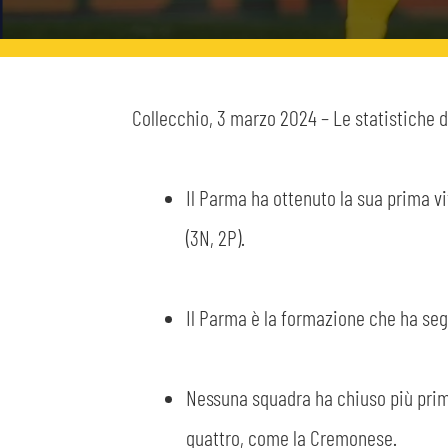
MEDIA
STORE
CSR
MUSEO
Collecchio, 3 marzo 2024 – Le statistiche d
ACADEMY
SLO
Il Parma ha ottenuto la sua prima vi
(3N, 2P).
LAVORA CON NOI
LEGENDS
INFORMATIVA FINANZIARIA
PARTNER
Il Parma è la formazione che ha segn
Nessuna squadra ha chiuso più prim
quattro, come la Cremonese.