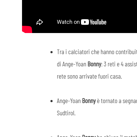
Tra i calciatori che hanno contribu
di Ange-Yoan
Bonny
: 3 reti e 4 ass
rete sono arrivate fuori casa.
Ange-Yoan
Bonny
è tornato a segnar
Sudtirol.