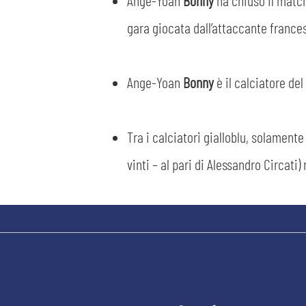
Ange-Yoan
Bonny
ha chiuso il match
gara giocata dall’attaccante frances
Ange-Yoan
Bonny
è il calciatore de
Tra i calciatori gialloblu, solament
vinti – al pari di Alessandro Circati)