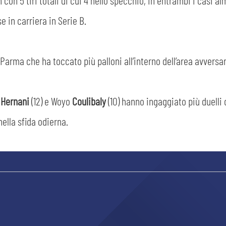
 con 5 tiri totali di cui 4 nello specchio, in entrambi i casi al
e in carriera in Serie B.
l Parma che ha toccato più palloni all’interno dell’area avversar
e
Hernani
(12) e Woyo
Coulibaly
(10) hanno ingaggiato più duelli 
 nella sfida odierna.