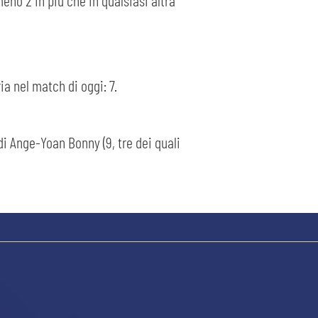
meno 2 in più che in qualsiasi altra
ia nel match di oggi: 7.
di Ange-Yoan Bonny (9, tre dei quali