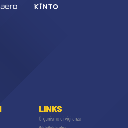
I
LINKS
Organismo di vigilanza
Whistleblowing