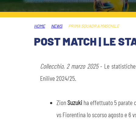
MEDIA
STORE
HOME
NEWS
PRIMA SQUADRA MASCHILE
CSR
MUSEO
POST MATCH | LE ST
ACADEMY
SLO
Collecchio, 2 marzo 2025
- Le statistiche
LAVORA CON NOI
LEGENDS
Enilive 2024/25.
INFORMATIVA FINANZIARIA
PARTNER
Zion
Suzuki
ha effettuato 5 parate c
vs Fiorentina lo scorso agosto e 6 