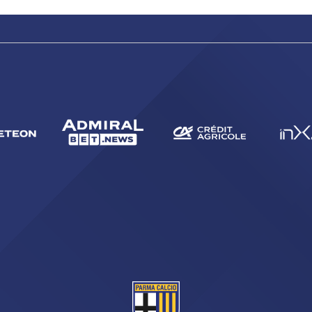
sempre abilitati
abilitato
ACCETTA E SALVA