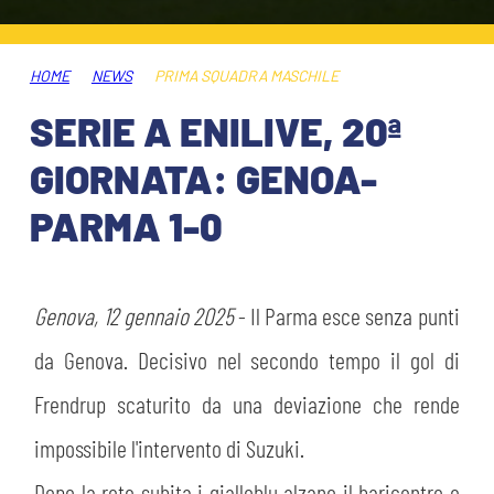
HOSPITALITY
BIGLIETTI
GIOVANILE FEMMINILE
MUSEUM CLUB EXPERIENCE
HOME
NEWS
PRIMA SQUADRA MASCHILE
ABBONAMENTI
SHOP
SERIE A ENILIVE, 20ª
INFO BIGLIETTI
GIORNATA: GENOA-
ESPORTS
PARMA 1-0
TARDINI CARD
IL CLUB
INFORMAZIONI ACCREDITI
ORGANIGRAMMA
Genova, 12 gennaio 2025
- Il Parma esce senza punti
FLASH NEWS
TRASFERTE
da Genova. Decisivo nel secondo tempo il gol di
STORIA
Frendrup scaturito da una deviazione che rende
STADIO TARDINI
TICKET GIFT CARD
impossibile l'intervento di Suzuki.
MUTTI TRAINING CENTER
Dopo la rete subita i gialloblu alzano il baricentro e