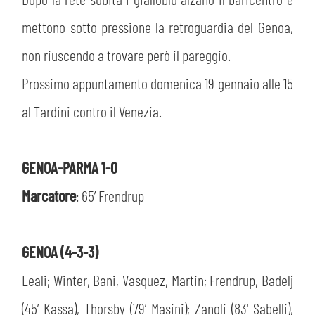
MEDIA
STORE
mettono sotto pressione la retroguardia del Genoa,
CSR
non riuscendo a trovare però il pareggio.
MUSEO
Prossimo appuntamento domenica 19 gennaio alle 15
ACADEMY
SLO
al Tardini contro il Venezia.
LAVORA CON NOI
LEGENDS
GENOA-PARMA 1-0
INFORMATIVA FINANZIARIA
PARTNER
Marcatore
: 65’ Frendrup
GENOA (4-3-3)
Leali; Winter, Bani, Vasquez, Martin; Frendrup, Badelj
(45’ Kassa), Thorsby (79’ Masini); Zanoli (83' Sabelli),