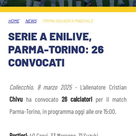
HOSPITALITY
BIGLIETTI
GIOVANILE FEMMINILE
MUSEUM CLUB EXPERIENCE
HOME
NEWS
PRIMA SQUADRA MASCHILE
ABBONAMENTI
SHOP
SERIE A ENILIVE,
INFO BIGLIETTI
PARMA-TORINO: 26
ESPORTS
CONVOCATI
TARDINI CARD
IL CLUB
INFORMAZIONI ACCREDITI
ORGANIGRAMMA
Collecchio, 8 marzo 2025
- L’allenatore Cristian
FLASH NEWS
TRASFERTE
Chivu
ha convocato
26 calciatori
per il match
STORIA
Parma-Torino, in programma oggi alle ore 15:00.
STADIO TARDINI
TICKET GIFT CARD
MUTTI TRAINING CENTER
Portieri
: 40 Corvi, 33 Marcone, 31 Suzuki.