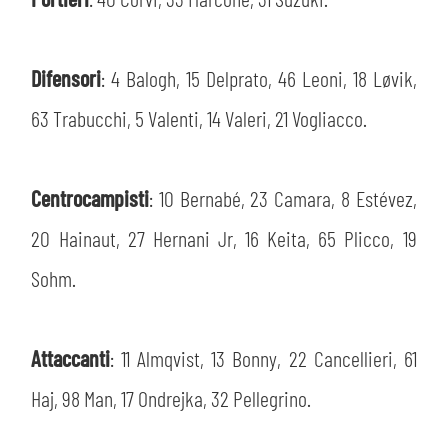
MEDIA
STORE
CSR
Difensori
: 4 Balogh, 15 Delprato, 46 Leoni, 18 Løvik,
MUSEO
63 Trabucchi, 5 Valenti, 14 Valeri, 21 Vogliacco.
ACADEMY
SLO
Centrocampisti
: 10 Bernabé, 23 Camara, 8 Estévez,
LAVORA CON NOI
LEGENDS
20 Hainaut, 27 Hernani Jr, 16 Keita, 65 Plicco, 19
INFORMATIVA FINANZIARIA
PARTNER
Sohm.
Attaccanti
: 11 Almqvist, 13 Bonny, 22 Cancellieri, 61
Haj, 98 Man, 17 Ondrejka, 32 Pellegrino.