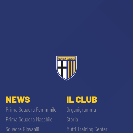
CERCA
sempre abilitati
abilitato
NEWS
IL CLUB
Prima Squadra Femminile
Organigramma
ACCETTA E SALVA
Prima Squadra Maschile
Storia
Squadre Giovanili
Mutti Training Center