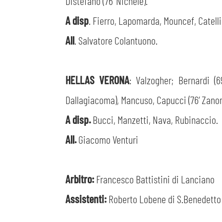
Distefano (76’ Nichele).
A disp
. Fierro, Lapomarda, Mouncef, Catelli
All
. Salvatore Colantuono.
HELLAS VERONA
: Valzogher; Bernardi (6
Dallagiacoma), Mancuso, Capucci (76’ Zanoni
A disp.
Bucci, Manzetti, Nava, Rubinaccio.
All.
Giacomo Venturi
Arbitro:
Francesco Battistini di Lanciano
Assistenti:
Roberto Lobene di S.Benedetto 