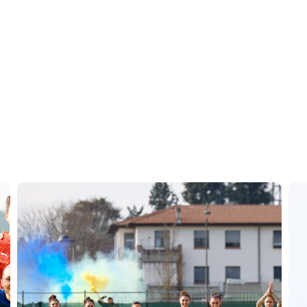
CERCA
sempre abilitati
abilitato
ACCETTA E SALVA