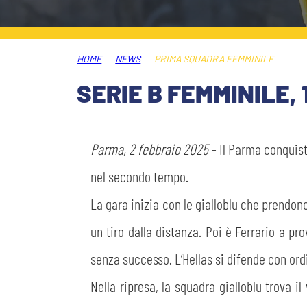
MEDIA
STORE
HOME
NEWS
PRIMA SQUADRA FEMMINILE
CSR
MUSEO
SERIE B FEMMINILE,
ACADEMY
SLO
Parma, 2 febbraio 2025
- Il Parma conquista
LAVORA CON NOI
LEGENDS
nel secondo tempo.
La gara inizia con le gialloblu che prendon
INFORMATIVA FINANZIARIA
PARTNER
un tiro dalla distanza. Poi è Ferrario a p
senza successo. L’Hellas si difende con or
Nella ripresa, la squadra gialloblu trova i