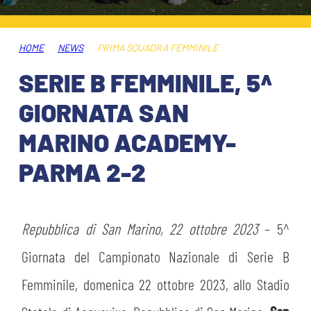
HOSPITALITY
BIGLIETTI
GIOVANILE FEMMINILE
MUSEUM CLUB EXPERIENCE
HOME
NEWS
PRIMA SQUADRA FEMMINILE
ABBONAMENTI
SHOP
SERIE B FEMMINILE, 5^
INFO BIGLIETTI
GIORNATA SAN
ESPORTS
MARINO ACADEMY-
TARDINI CARD
PARMA 2-2
IL CLUB
INFORMAZIONI ACCREDITI
ORGANIGRAMMA
FLASH NEWS
TRASFERTE
Repubblica di San Marino, 22 ottobre 2023
– 5^
STORIA
Giornata del Campionato Nazionale di Serie B
STADIO TARDINI
TICKET GIFT CARD
MUTTI TRAINING CENTER
Femminile, domenica 22 ottobre 2023, allo Stadio