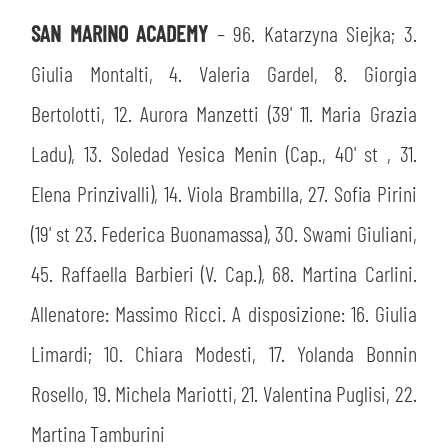
SAN MARINO ACADEMY
– 96. Katarzyna Siejka; 3.
Giulia Montalti, 4. Valeria Gardel, 8. Giorgia
Bertolotti, 12. Aurora Manzetti (39' 11. Maria Grazia
sempre abilitati
Ladu), 13. Soledad Yesica Menin (Cap., 40' st , 31.
Elena Prinzivalli), 14. Viola Brambilla, 27. Sofia Pirini
abilitato
(19' st 23. Federica Buonamassa), 30. Swami Giuliani,
45. Raffaella Barbieri (V. Cap.), 68. Martina Carlini.
ACCETTA E SALVA
Allenatore: Massimo Ricci. A disposizione: 16. Giulia
Limardi; 10. Chiara Modesti, 17. Yolanda Bonnin
Rosello, 19. Michela Mariotti, 21. Valentina Puglisi, 22.
Martina Tamburini