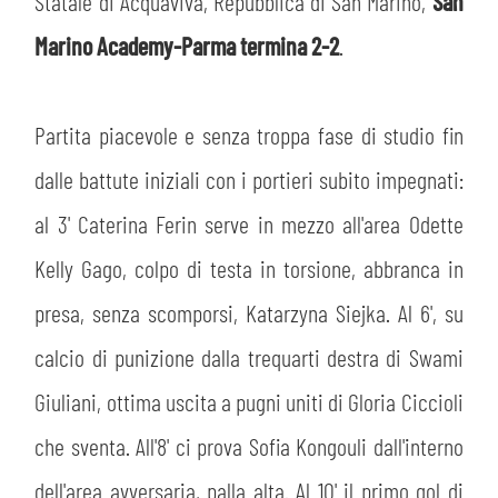
MEDIA
Statale di Acquaviva, Repubblica di San Marino,
San
STORE
Marino Academy-Parma termina 2-2
.
CSR
MUSEO
Partita piacevole e senza troppa fase di studio fin
ACADEMY
SLO
dalle battute iniziali con i portieri subito impegnati:
al 3' Caterina Ferin serve in mezzo all'area Odette
LAVORA CON NOI
LEGENDS
Kelly Gago, colpo di testa in torsione, abbranca in
INFORMATIVA FINANZIARIA
PARTNER
presa, senza scomporsi, Katarzyna Siejka. Al 6', su
calcio di punizione dalla trequarti destra di Swami
Giuliani, ottima uscita a pugni uniti di Gloria Ciccioli
che sventa. All'8' ci prova Sofia Kongouli dall'interno
dell'area avversaria, palla alta. Al 10' il primo gol di