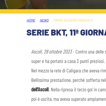
MEDIA
STORE
HOME
NEWS
PRIMA SQUADRA MASCHILE
CSR
MUSEO
SERIE BKT, 11ª GIOR
ACADEMY
SLO
Ascoli, 28 ottobre 2023
- Contro una delle 
LAVORA CON NOI
LEGENDS
super e ha portato a casa 3 punti preziosi.
Nel mezzo la rete di Caligara che aveva ri
INFORMATIVA FINANZIARIA
PARTNER
Bellissima prestazione, perché sofferta n
dell’Ascoli
. Nella ripresa il terzo gol in c
poi è uscita, ma aveva superato ampiamente 