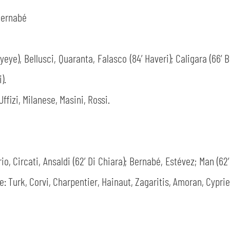
 Bernabé
CERCA
yeye), Bellusci, Quaranta, Falasco (84’ Haveri); Caligara (66’ 
).
Uffizi, Milanese, Masini, Rossi.
sempre abilitati
io, Circati, Ansaldi (62’ Di Chiara); Bernabé, Estévez; Man (6
abilitato
ne: Turk, Corvi, Charpentier, Hainaut, Zagaritis, Amoran, Cyprie
ACCETTA E SALVA