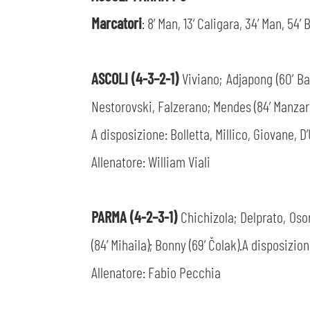
Marcatori
: 8’ Man, 13’ Caligara, 34’ Man, 54’
ASCOLI (4-3–2-1)
Viviano; Adjapong (60’ Ba
Nestorovski, Falzerano; Mendes (84’ Manzari
A disposizione: Bolletta, Millico, Giovane, D’
Allenatore: William Viali
PARMA (4-2–3-1)
Chichizola; Delprato, Osor
(84’ Mihaila); Bonny (69’ Čolak).A disposizio
Allenatore: Fabio Pecchia