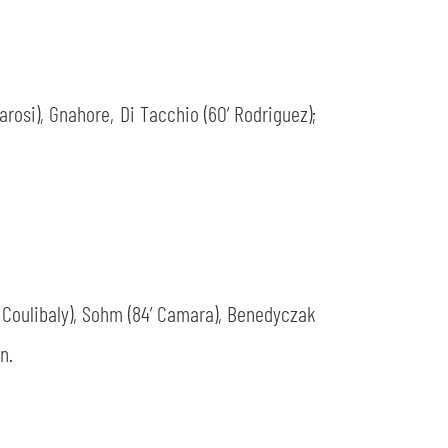
Barosi), Gnahore, Di Tacchio (60’ Rodriguez);
2’ Coulibaly), Sohm (84’ Camara), Benedyczak
n.