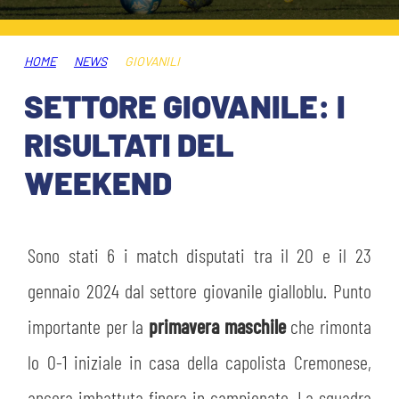
HOSPITALITY
BIGLIETTI
GIOVANILE FEMMINILE
MUSEUM CLUB EXPERIENCE
HOME
NEWS
GIOVANILI
ABBONAMENTI
SHOP
SETTORE GIOVANILE: I
INFO BIGLIETTI
RISULTATI DEL
ESPORTS
WEEKEND
TARDINI CARD
IL CLUB
INFORMAZIONI ACCREDITI
ORGANIGRAMMA
Sono stati 6 i match disputati tra il 20 e il 23
FLASH NEWS
TRASFERTE
gennaio 2024 dal settore giovanile gialloblu. Punto
STORIA
importante per la
primavera maschile
che rimonta
STADIO TARDINI
TICKET GIFT CARD
lo 0-1 iniziale in casa della capolista Cremonese,
MUTTI TRAINING CENTER
ancora imbattuta finora in campionato. La squadra