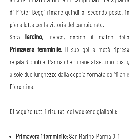
MEDIA
STORE
di Mister Beggi rimane quindi al secondo posto, in
CSR
piena lotta per la vittoria del campionato.
MUSEO
Sara
Iardino
, invece, decide il match della
ACADEMY
SLO
Primavera femminile
. Il suo gol a metà ripresa
regala 3 punti al Parma che rimane al settimo posto,
LAVORA CON NOI
LEGENDS
a sole due lunghezze dalla coppia formata da Milan e
INFORMATIVA FINANZIARIA
PARTNER
Fiorentina.
Di seguito tutti i risultati del weekend gialloblu:
Primavera 1 femminile
: San Marino-Parma 0-1